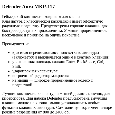
Defender Aura MKP-117
Геймерский комплект с ковриком для мыши
Клавиатура с классической раскладкой имеет эффектную
радужную подсветку. Предусмотрены горячие клавиши для
быстрого доступа к приложениям. У мыши прорезиненное,
нескользкое и приятное на ощупь покрытие.
Преимущества:
красивая переливающаяся подсветка клавиатуры
(включается и выключается одним нажатием клавиши);
увеличенная площадь клавиш Enter, BackSpace, Ctrl,
Shift;
ударопрочная клавиатура;
встроенный редактор макросов;
на мыши — широкое прорезиненное колесо с
подсветкой.
Лучшие комплекты клавиатур и мышей делают, конечно, для
киберспорта. Для набора Defender предусмотрена эмуляция
клавиш: можно на кнопки мыши устанавливать любые
функции клавиш клавиатуры. Сам манипулятор имеет четыре
режима разрешения от 800 до 2400 dpi.