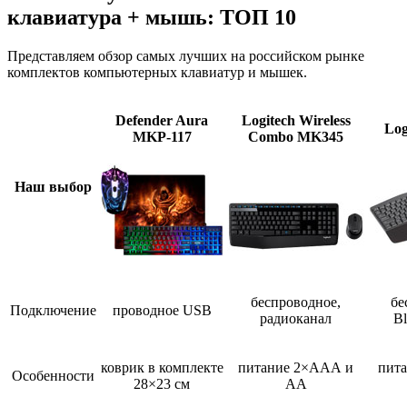
клавиатура + мышь: ТОП 10
Представляем обзор самых лучших на российском рынке
комплектов компьютерных клавиатур и мышек.
Defender Aura
Logitech Wireless
Log
MKP-117
Combo MK345
Наш выбор
беспроводное,
бе
Подключение
проводное USB
радиоканал
Bl
коврик в комплекте
питание 2×ААА и
пит
Особенности
28×23 см
АА