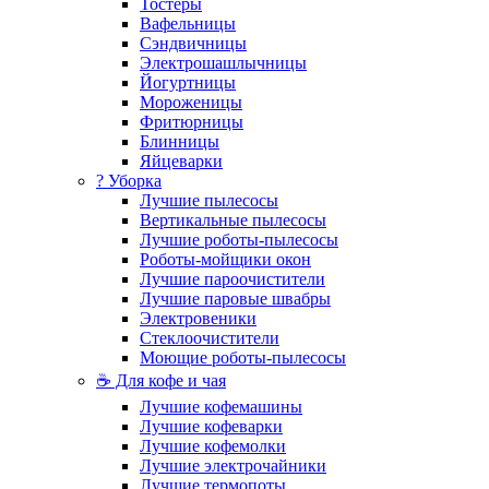
Тостеры
Вафельницы
Сэндвичницы
Электрошашлычницы
Йогуртницы
Мороженицы
Фритюрницы
Блинницы
Яйцеварки
? Уборка
Лучшие пылесосы
Вертикальные пылесосы
Лучшие роботы-пылесосы
Роботы-мойщики окон
Лучшие пароочистители
Лучшие паровые швабры
Электровеники
Стеклоочистители
Моющие роботы-пылесосы
☕ Для кофе и чая
Лучшие кофемашины
Лучшие кофеварки
Лучшие кофемолки
Лучшие электрочайники
Лучшие термопоты