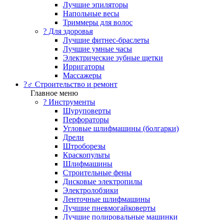
Лучшие эпиляторы
Напольные весы
Триммеры для волос
? Для здоровья
Лучшие фитнес-браслеты
Лучшие умные часы
Электрические зубные щетки
Ирригаторы
Массажеры
?‍♂️ Строительство и ремонт
Главное меню
?️ Инструменты
Шуруповерты
Перфораторы
Угловые шлифмашины (болгарки)
Дрели
Штроборезы
Краскопульты
Шлифмашины
Строительные фены
Дисковые электропилы
Электролобзики
Ленточные шлифмашины
Лучшие пневмогайковерты
Лучшие полировальные машинки