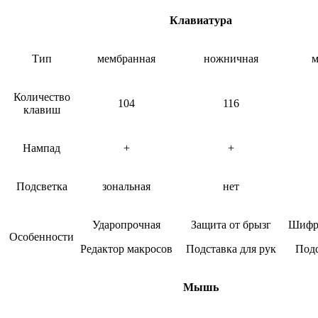
Клавиатура
Тип
мембранная
ножничная
м
Количество
104
116
клавиш
Нампад
+
+
Подсветка
зональная
нет
Ударопрочная
Защита от брызг
Шифр
Особенности
Редактор макросов
Подставка для рук
Подс
Мышь