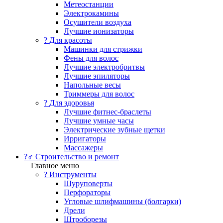
Метеостанции
Электрокамины
Осушители воздуха
Лучшие ионизаторы
? Для красоты
Машинки для стрижки
Фены для волос
Лучшие электробритвы
Лучшие эпиляторы
Напольные весы
Триммеры для волос
? Для здоровья
Лучшие фитнес-браслеты
Лучшие умные часы
Электрические зубные щетки
Ирригаторы
Массажеры
?‍♂️ Строительство и ремонт
Главное меню
?️ Инструменты
Шуруповерты
Перфораторы
Угловые шлифмашины (болгарки)
Дрели
Штроборезы