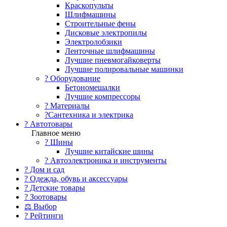
Краскопульты
Шлифмашины
Строительные фены
Дисковые электропилы
Электролобзики
Ленточные шлифмашины
Лучшие пневмогайковерты
Лучшие полировальные машинки
?️ Оборудование
Бетономешалки
Лучшие компрессоры
? Материалы
?Сантехника и электрика
? Автотовары
Главное меню
? Шины
Лучшие китайские шины
? Автоэлектроника и инструменты
? Дом и сад
? Одежда, обувь и аксессуары
? Детские товары
? Зоотовары
⚖ Выбор
? Рейтинги