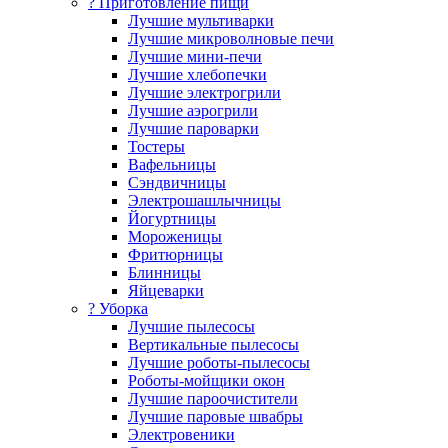
? Приготовление пищи
Лучшие мультиварки
Лучшие микроволновые печи
Лучшие мини-печи
Лучшие хлебопечки
Лучшие электрогрили
Лучшие аэрогрили
Лучшие пароварки
Тостеры
Вафельницы
Сэндвичницы
Электрошашлычницы
Йогуртницы
Мороженицы
Фритюрницы
Блинницы
Яйцеварки
? Уборка
Лучшие пылесосы
Вертикальные пылесосы
Лучшие роботы-пылесосы
Роботы-мойщики окон
Лучшие пароочистители
Лучшие паровые швабры
Электровеники