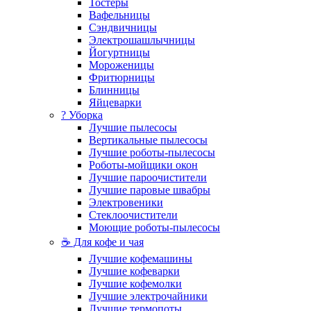
Тостеры
Вафельницы
Сэндвичницы
Электрошашлычницы
Йогуртницы
Мороженицы
Фритюрницы
Блинницы
Яйцеварки
? Уборка
Лучшие пылесосы
Вертикальные пылесосы
Лучшие роботы-пылесосы
Роботы-мойщики окон
Лучшие пароочистители
Лучшие паровые швабры
Электровеники
Стеклоочистители
Моющие роботы-пылесосы
☕ Для кофе и чая
Лучшие кофемашины
Лучшие кофеварки
Лучшие кофемолки
Лучшие электрочайники
Лучшие термопоты