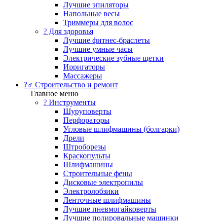
Лучшие эпиляторы
Напольные весы
Триммеры для волос
? Для здоровья
Лучшие фитнес-браслеты
Лучшие умные часы
Электрические зубные щетки
Ирригаторы
Массажеры
?‍♂️ Строительство и ремонт
Главное меню
?️ Инструменты
Шуруповерты
Перфораторы
Угловые шлифмашины (болгарки)
Дрели
Штроборезы
Краскопульты
Шлифмашины
Строительные фены
Дисковые электропилы
Электролобзики
Ленточные шлифмашины
Лучшие пневмогайковерты
Лучшие полировальные машинки