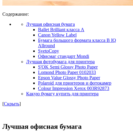
Содержание:
Лучшая офисная бумага
Ballet Brilliant класса А
Canon Yellow Label
Бумага большого формата класса В IQ
Allround
SvetoCopy
Офисмаг стандарт Mondi
Лучшая фотобумага для принтера
S'OK Semi Glossy Photo Paper
Lomond Photo Paper 0102033
Epson Value Glossy Photo Paper
Polaroid для принтеров и фотокамер
Colour Impression Xerox 003R92873
Какую бумагу купить для принтера
[
Скрыть
]
Лучшая офисная бумага