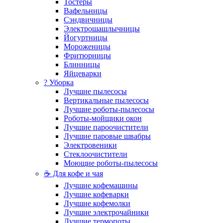
Тостеры
Вафельницы
Сэндвичницы
Электрошашлычницы
Йогуртницы
Мороженицы
Фритюрницы
Блинницы
Яйцеварки
? Уборка
Лучшие пылесосы
Вертикальные пылесосы
Лучшие роботы-пылесосы
Роботы-мойщики окон
Лучшие пароочистители
Лучшие паровые швабры
Электровеники
Стеклоочистители
Моющие роботы-пылесосы
☕ Для кофе и чая
Лучшие кофемашины
Лучшие кофеварки
Лучшие кофемолки
Лучшие электрочайники
Лучшие термопоты