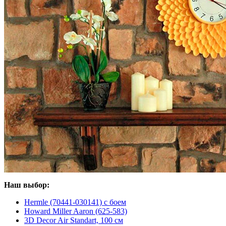
Наш выбор:
Hermle (70441-030141) с боем
Howard Miller Aaron (625-583)
3D Decor Air Standart, 100 см