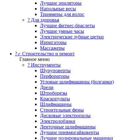
Лучшие эпиляторы
Напольные весы
Триммеры для волос
? Для здоровья
Лучшие фитнес-браслеты
Лучшие умные часы
Электрические зубные щетки
Ирригаторы
Массажеры
?‍♂️ Строительство и ремонт
Главное меню
?️ Инструменты
Шуруповерты
Перфораторы
Угловые шлифмашины (болгарки)
Дрели
Штроборезы
Краскопульты
Шлифмашины
Строительные фены
Дисковые электропилы
Электролобзики
Ленточные шлифмашины
Лучшие пневмогайковерты
Лучшие полировальные машинки