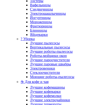
Тостеры
Вафельницы
Сэндвичницы
Электрошашлычницы
Йогуртницы
Мороженицы
Фритюрницы
Блинницы
Яйцеварки
? Уборка
Лучшие пылесосы
Вертикальные пылесосы
Лучшие роботы-пылесосы
Роботы-мойщики окон
Лучшие пароочистители
Лучшие паровые швабры
Электровеники
Стеклоочистители
Моющие роботы-пылесосы
☕ Для кофе и чая
Лучшие кофемашины
Лучшие кофеварки
Лучшие кофемолки
Лучшие электрочайники
Лучшие термопоты