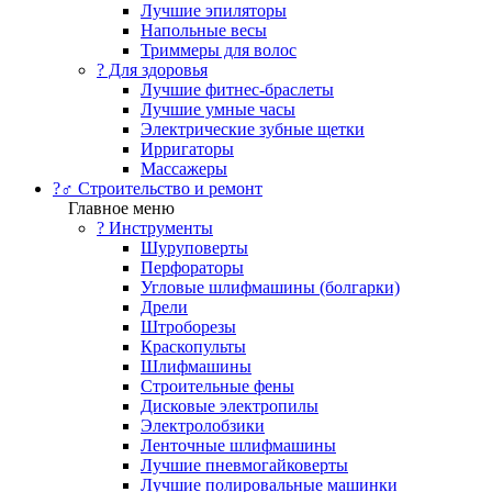
Лучшие эпиляторы
Напольные весы
Триммеры для волос
? Для здоровья
Лучшие фитнес-браслеты
Лучшие умные часы
Электрические зубные щетки
Ирригаторы
Массажеры
?‍♂️ Строительство и ремонт
Главное меню
?️ Инструменты
Шуруповерты
Перфораторы
Угловые шлифмашины (болгарки)
Дрели
Штроборезы
Краскопульты
Шлифмашины
Строительные фены
Дисковые электропилы
Электролобзики
Ленточные шлифмашины
Лучшие пневмогайковерты
Лучшие полировальные машинки