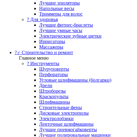
Лучшие эпиляторы
Напольные весы
Триммеры для волос
? Для здоровья
Лучшие фитнес-браслеты
Лучшие умные часы
Электрические зубные щетки
Ирригаторы
Массажеры
?‍♂️ Строительство и ремонт
Главное меню
?️ Инструменты
Шуруповерты
Перфораторы
Угловые шлифмашины (болгарки)
Дрели
Штроборезы
Краскопульты
Шлифмашины
Строительные фены
Дисковые электропилы
Электролобзики
Ленточные шлифмашины
Лучшие пневмогайковерты
Лучшие полировальные машинки