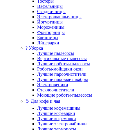
Тостеры
Вафельницы
Сэндвичницы
Электрошашлычницы
Йогуртницы
Мороженицы
Фритюрницы
Блинницы
Яйцеварки
? Уборка
Лучшие пылесосы
Вертикальные пылесосы
Лучшие роботы-пылесосы
Роботы-мойщики окон
Лучшие пароочистители
Лучшие паровые швабры
Электровеники
Стеклоочистители
Моющие роботы-пылесосы
☕ Для кофе и чая
Лучшие кофемашины
Лучшие кофеварки
Лучшие кофемолки
Лучшие электрочайники
Лучшие термопоты