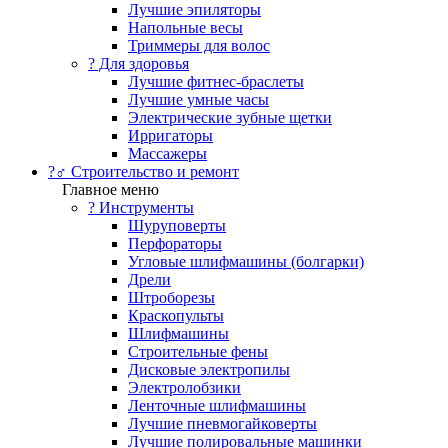
Лучшие эпиляторы
Напольные весы
Триммеры для волос
? Для здоровья
Лучшие фитнес-браслеты
Лучшие умные часы
Электрические зубные щетки
Ирригаторы
Массажеры
?‍♂️ Строительство и ремонт
Главное меню
?️ Инструменты
Шуруповерты
Перфораторы
Угловые шлифмашины (болгарки)
Дрели
Штроборезы
Краскопульты
Шлифмашины
Строительные фены
Дисковые электропилы
Электролобзики
Ленточные шлифмашины
Лучшие пневмогайковерты
Лучшие полировальные машинки