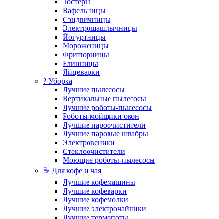
Тостеры
Вафельницы
Сэндвичницы
Электрошашлычницы
Йогуртницы
Мороженицы
Фритюрницы
Блинницы
Яйцеварки
? Уборка
Лучшие пылесосы
Вертикальные пылесосы
Лучшие роботы-пылесосы
Роботы-мойщики окон
Лучшие пароочистители
Лучшие паровые швабры
Электровеники
Стеклоочистители
Моющие роботы-пылесосы
☕ Для кофе и чая
Лучшие кофемашины
Лучшие кофеварки
Лучшие кофемолки
Лучшие электрочайники
Лучшие термопоты