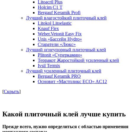
Litoacril Plus
Holcim С1 Т
Bergauf Keramik Profi
Лучший влагостойкий плиточный клей
Litokol Litoelastic
Knauf Flex
Weber.Vetonit Easy Fix
Unis «Бассейн Hydro»
Старатели «Люкс»
Лучший огнеупорный плиточный клей
Plitonit «Суперкамин»
Терракот Жаростойкий усиленный клей
Ivsil Termix
Лучший усиленный плиточный клей
Bergauf Keramik PRO
Основит «Мастпликс ECO» AC12
[
Скрыть
]
Какой плиточный клей лучше купить
Прежде всего, нужно определиться с областью применения
монтажного состава: