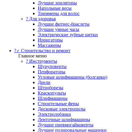
Лучшие эпиляторы
Напольные весы
Триммеры для волос
? Для здоровья
Лучшие фитнес-браслеты
Лучшие умные часы
Электрические зубные щетки
Ирригаторы
Массажеры
?‍♂️ Строительство и ремонт
Главное меню
?️ Инструменты
Шуруповерты
Перфораторы
Угловые шлифмашины (болгарки)
Дрели
Штроборезы
Краскопульты
Шлифмашины
Строительные фены
Дисковые электропилы
Электролобзики
Ленточные шлифмашины
Лучшие пневмогайковерты
Лучшие полировальные машинки