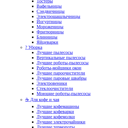
Тостеры
Вафельницы
Сэндвичницы
Электрошашлычницы
Йогуртницы
Мороженицы
Фритюрницы
Блинницы
Яйцеварки
? Уборка
Лучшие пылесосы
Вертикальные пылесосы
Лучшие роботы-пылесосы
Роботы-мойщики окон
Лучшие пароочистители
Лучшие паровые швабры
Электровеники
Стеклоочистители
Моющие роботы-пылесосы
☕ Для кофе и чая
Лучшие кофемашины
Лучшие кофеварки
Лучшие кофемолки
Лучшие электрочайники
Лучшие термопоты