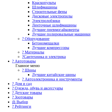
Краскопульты
Шлифмашины
Строительные фены
Дисковые электропилы
Электролобзики
Ленточные шлифмашины
Лучшие пневмогайковерты
Лучшие полировальные машинки
?️ Оборудование
Бетономешалки
Лучшие компрессоры
? Материалы
?Сантехника и электрика
? Автотовары
Главное меню
? Шины
Лучшие китайские шины
? Автоэлектроника и инструменты
? Дом и сад
? Одежда, обувь и аксессуары
? Детские товары
? Зоотовары
⚖ Выбор
? Рейтинги