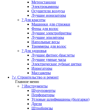
Метеостанции
Электрокамины
Осушители воздуха
Лучшие ионизаторы
? Для красоты
Машинки для стрижки
Фены для волос
Лучшие электробритвы
Лучшие эпиляторы
Напольные весы
Триммеры для волос
? Для здоровья
Лучшие фитнес-браслеты
Лучшие умные часы
Электрические зубные щетки
Ирригаторы
Массажеры
?‍♂️ Строительство и ремонт
Главное меню
?️ Инструменты
Шуруповерты
Перфораторы
Угловые шлифмашины (болгарки)
Дрели
Штроборезы