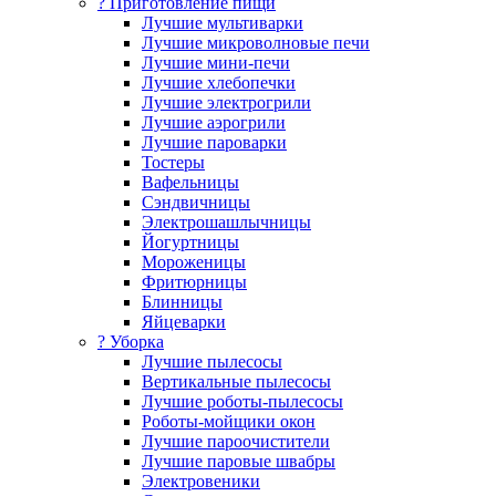
? Приготовление пищи
Лучшие мультиварки
Лучшие микроволновые печи
Лучшие мини-печи
Лучшие хлебопечки
Лучшие электрогрили
Лучшие аэрогрили
Лучшие пароварки
Тостеры
Вафельницы
Сэндвичницы
Электрошашлычницы
Йогуртницы
Мороженицы
Фритюрницы
Блинницы
Яйцеварки
? Уборка
Лучшие пылесосы
Вертикальные пылесосы
Лучшие роботы-пылесосы
Роботы-мойщики окон
Лучшие пароочистители
Лучшие паровые швабры
Электровеники