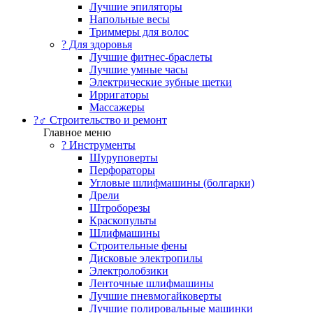
Лучшие эпиляторы
Напольные весы
Триммеры для волос
? Для здоровья
Лучшие фитнес-браслеты
Лучшие умные часы
Электрические зубные щетки
Ирригаторы
Массажеры
?‍♂️ Строительство и ремонт
Главное меню
?️ Инструменты
Шуруповерты
Перфораторы
Угловые шлифмашины (болгарки)
Дрели
Штроборезы
Краскопульты
Шлифмашины
Строительные фены
Дисковые электропилы
Электролобзики
Ленточные шлифмашины
Лучшие пневмогайковерты
Лучшие полировальные машинки