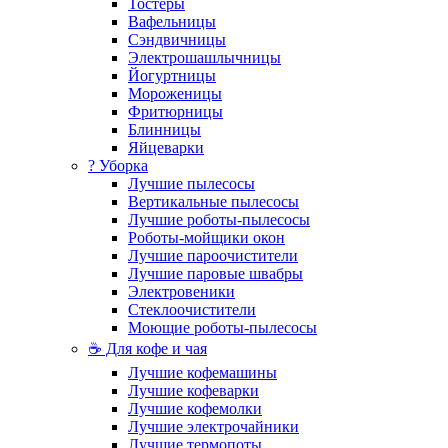
Тостеры
Вафельницы
Сэндвичницы
Электрошашлычницы
Йогуртницы
Мороженицы
Фритюрницы
Блинницы
Яйцеварки
? Уборка
Лучшие пылесосы
Вертикальные пылесосы
Лучшие роботы-пылесосы
Роботы-мойщики окон
Лучшие пароочистители
Лучшие паровые швабры
Электровеники
Стеклоочистители
Моющие роботы-пылесосы
☕ Для кофе и чая
Лучшие кофемашины
Лучшие кофеварки
Лучшие кофемолки
Лучшие электрочайники
Лучшие термопоты