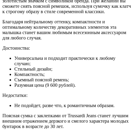
золотистым значком с символикой бренда. При желании вы
сможете снять поясной ремешок, используя сумочку как клатч
к строгому образу в стиле современной классики.
Благодаря нейтральному оттенку, компактности и
оптимальному количеству декоративных элементов эта
малышка станет вашим любимым всесезонным аксессуаром
для любого случая.
Достоинства:
Универсальна и подходит практически к любому
случаю;
Стильный дизайн;
Компактность;
Съемный поясной ремень;
Разумная цена (9 600 рублей).
Недостатки:
Не подойдет, разве что, к романтичным образам.
Поясная сумка с заклепками от Trussardi Jeans станет лучшим
внешним отражением дерзкого и смелого характера молодых
бунтарок в возрасте до 30 лет.