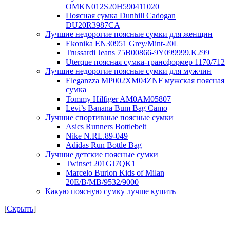
OMKN012S20H590411020
Поясная сумка Dunhill Cadogan
DU20R3987CA
Лучшие недорогие поясные сумки для женщин
Ekonika EN30951 Grey/Mint-20L
Trussardi Jeans 75B00866-9Y099999.K299
Uterque поясная сумка-трансформер 1170/712
Лучшие недорогие поясные сумки для мужчин
Eleganzza MP002XM04ZNF мужская поясная
сумка
Tommy Hilfiger AM0AM05807
Levi’s Banana Bum Bag Camo
Лучшие спортивные поясные сумки
Asics Runners Bottlebelt
Nike N.RL.89-049
Adidas Run Bottle Bag
Лучшие детские поясные сумки
Twinset 201GJ7QK1
Marcelo Burlon Kids of Milan
20E/B/MB/9532/9000
Какую поясную сумку лучше купить
[
Скрыть
]