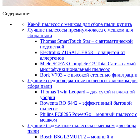
Содержание:
Какой пылесос с мешком для сбора пыли купить
Лучшие пылесосы премиум-класса с мешком для
сбора пыли
Thomas SmartTouch Star – с автоматической
подсветкой
Electrolux ZUSALLER58 – с защитой от
аллергенов
Miele SGFA3 Complete C3 Total Care – самый
многофункциональный пылесос
Bork V703 – с высокой степенью фильтрации
Лучшие среднебюджетные пылесосы с мешком для
сбора пыли
Thomas Twin Leopard – для сухой и влажной
уборки
Rowenta RO 6442 – эффективный бытовой
пылесос
Philips FC8295 PowerGo – мощный пылесос с
мешком
Лучшие бюджетные пылесосы с мешком для сбора
пыли
Bosch BSGL3MULT2 – мощный и