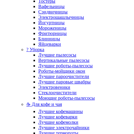
Тостеры
Вафельницы
Сэндвичницы
Электрошашлычницы
Йогуртницы
Мороженицы
Фритюрницы
Блинницы
Яйцеварки
? Уборка
Лучшие пылесосы
Вертикальные пылесосы
Лучшие роботы-пылесосы
Роботы-мойщики окон
Лучшие пароочистители
Лучшие паровые швабры
Электровеники
Стеклоочистители
Моющие роботы-пылесосы
☕ Для кофе и чая
Лучшие кофемашины
Лучшие кофеварки
Лучшие кофемолки
Лучшие электрочайники
Лучшие термопоты