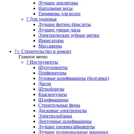
Лучшие эпиляторы
Напольные весы
Триммеры для волос
? Для здоровья
Лучшие фитнес-браслеты
Лучшие умные часы
Электрические зубные щетки
Ирригаторы
Массажеры
?‍♂️ Строительство и ремонт
Главное меню
?️ Инструменты
Шуруповерты
Перфораторы
Угловые шлифмашины (болгарки)
Дрели
Штроборезы
Краскопульты
Шлифмашины
Строительные фены
Дисковые электропилы
Электролобзики
Ленточные шлифмашины
Лучшие пневмогайковерты
Лучшие полировальные машинки