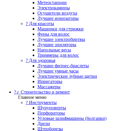
Метеостанции
Электрокамины
Осушители воздуха
Лучшие ионизаторы
? Для красоты
Машинки для стрижки
Фены для волос
Лучшие электробритвы
Лучшие эпиляторы
Напольные весы
Триммеры для волос
? Для здоровья
Лучшие фитнес-браслеты
Лучшие умные часы
Электрические зубные щетки
Ирригаторы
Массажеры
?‍♂️ Строительство и ремонт
Главное меню
?️ Инструменты
Шуруповерты
Перфораторы
Угловые шлифмашины (болгарки)
Дрели
Штроборезы