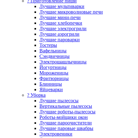
? Приготовление пищи
Лучшие мультиварки
Лучшие микроволновые печи
Лучшие мини-печи
Лучшие хлебопечки
Лучшие электрогрили
Лучшие аэрогрили
Лучшие пароварки
Тостеры
Вафельницы
Сэндвичницы
Электрошашлычницы
Йогуртницы
Мороженицы
Фритюрницы
Блинницы
Яйцеварки
? Уборка
Лучшие пылесосы
Вертикальные пылесосы
Лучшие роботы-пылесосы
Роботы-мойщики окон
Лучшие пароочистители
Лучшие паровые швабры
Электровеники