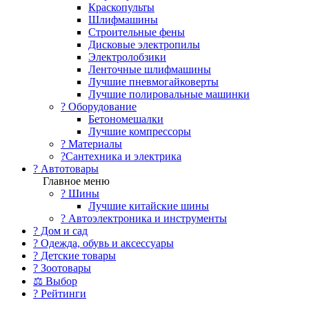
Краскопульты
Шлифмашины
Строительные фены
Дисковые электропилы
Электролобзики
Ленточные шлифмашины
Лучшие пневмогайковерты
Лучшие полировальные машинки
?️ Оборудование
Бетономешалки
Лучшие компрессоры
? Материалы
?Сантехника и электрика
? Автотовары
Главное меню
? Шины
Лучшие китайские шины
? Автоэлектроника и инструменты
? Дом и сад
? Одежда, обувь и аксессуары
? Детские товары
? Зоотовары
⚖ Выбор
? Рейтинги