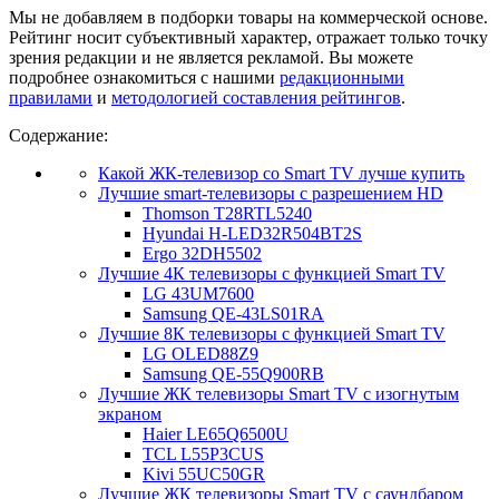
Мы не добавляем в подборки товары на коммерческой основе.
Рейтинг носит субъективный характер, отражает только точку
зрения редакции и не является рекламой. Вы можете
подробнее ознакомиться с нашими
редакционными
правилами
и
методологией составления рейтингов
.
Содержание:
Какой ЖК-телевизор со Smart TV лучше купить
Лучшие smart-телевизоры с разрешением HD
Thomson T28RTL5240
Hyundai H-LED32R504BT2S
Ergo 32DH5502
Лучшие 4К телевизоры с функцией Smart TV
LG 43UM7600
Samsung QE-43LS01RA
Лучшие 8К телевизоры с функцией Smart TV
LG OLED88Z9
Samsung QE-55Q900RB
Лучшие ЖК телевизоры Smart TV с изогнутым
экраном
Haier LE65Q6500U
TCL L55P3CUS
Kivi 55UC50GR
Лучшие ЖК телевизоры Smart TV с саундбаром