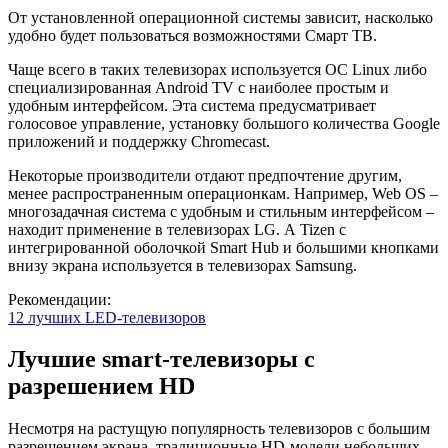
От установленной операционной системы зависит, насколько
удобно будет пользоваться возможностями Смарт ТВ.
Чаще всего в таких телевизорах используется ОС Linux либо
специализированная Android TV с наиболее простым и
удобным интерфейсом. Эта система предусматривает
голосовое управление, установку большого количества Google
приложений и поддержку Chromecast.
Некоторые производители отдают предпочтение другим,
менее распространенным операционкам. Например, Web OS –
многозадачная система с удобным и стильным интерфейсом –
находит применение в телевизорах LG. А Tizen с
интегрированной оболочкой Smart Hub и большими кнопками
внизу экрана используется в телевизорах Samsung.
Рекомендации:
12 лучших LED-телевизоров
Лучшие smart-телевизоры с
разрешением HD
Несмотря на растущую популярность телевизоров с большим
разрешением экрана, традиционные HD-модели небольших