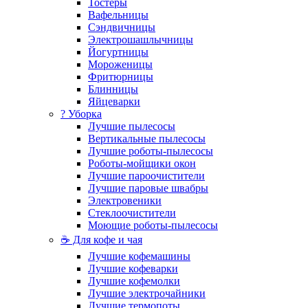
Тостеры
Вафельницы
Сэндвичницы
Электрошашлычницы
Йогуртницы
Мороженицы
Фритюрницы
Блинницы
Яйцеварки
? Уборка
Лучшие пылесосы
Вертикальные пылесосы
Лучшие роботы-пылесосы
Роботы-мойщики окон
Лучшие пароочистители
Лучшие паровые швабры
Электровеники
Стеклоочистители
Моющие роботы-пылесосы
☕ Для кофе и чая
Лучшие кофемашины
Лучшие кофеварки
Лучшие кофемолки
Лучшие электрочайники
Лучшие термопоты