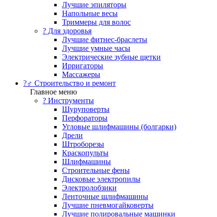
Лучшие эпиляторы
Напольные весы
Триммеры для волос
? Для здоровья
Лучшие фитнес-браслеты
Лучшие умные часы
Электрические зубные щетки
Ирригаторы
Массажеры
?‍♂️ Строительство и ремонт
Главное меню
?️ Инструменты
Шуруповерты
Перфораторы
Угловые шлифмашины (болгарки)
Дрели
Штроборезы
Краскопульты
Шлифмашины
Строительные фены
Дисковые электропилы
Электролобзики
Ленточные шлифмашины
Лучшие пневмогайковерты
Лучшие полировальные машинки