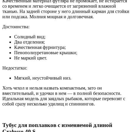
Качественный материал футляра не промокает, не истирается
со временем и легко очищается от загрязнений влажной
тканью. На задней стороне у него длинный карман для стойки
или подсака. Молния мощная и долговечная.
Достоинства:
Солидный вид;
Два отделения;
Качественная фурнитура;
Пенополиуретановые крышки;
Не маркий цвет.
Недостатки:
Мягкий, неустойчивый низ.
Хоть чехол и нельзя назвать компактным, зато он
вместительный, и удочки в нем — в полной безопасности.
Идеальная модель для заядлых рыбаков, которые перевозят с
собой сразу несколько удилищ и спиннингов.
Тубус для поплавков с изменяемой длиной
Cralusso 40 S