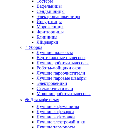
Тостеры
Вафельницы
Сэндвичницы
Электрошашлычницы
Йогуртницы
Мороженицы
Фритюрницы
Блинницы
Яйцеварки
? Уборка
Лучшие пылесосы
Вертикальные пылесосы
Лучшие роботы-пылесосы
Роботы-мойщики окон
Лучшие пароочистители
Лучшие паровые швабры
Электровеники
Стеклоочистители
Моющие роботы-пылесосы
☕ Для кофе и чая
Лучшие кофемашины
Лучшие кофеварки
Лучшие кофемолки
Лучшие электрочайники
Лучшие термопоты