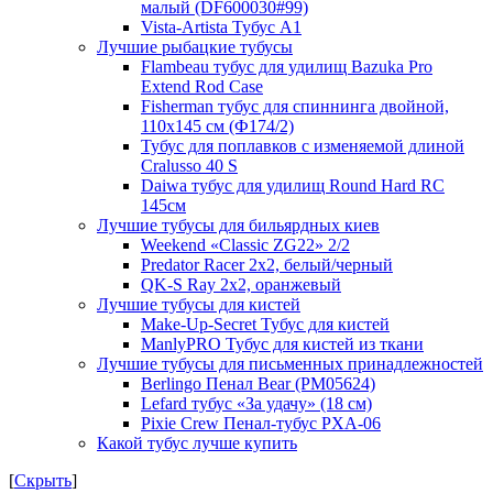
малый (DF600030#99)
Vista-Artista Тубус А1
Лучшие рыбацкие тубусы
Flambeau тубус для удилищ Bazuka Pro
Extend Rod Case
Fisherman тубус для спиннинга двойной,
110х145 см (Ф174/2)
Тубус для поплавков с изменяемой длиной
Cralusso 40 S
Daiwa тубус для удилищ Round Hard RC
145см
Лучшие тубусы для бильярдных киев
Weekend «Classic ZG22» 2/2
Predator Racer 2x2, белый/черный
QK-S Ray 2x2, оранжевый
Лучшие тубусы для кистей
Make-Up-Secret Тубус для кистей
ManlyPRO Тубус для кистей из ткани
Лучшие тубусы для письменных принадлежностей
Berlingo Пенал Bear (PM05624)
Lefard тубус «За удачу» (18 см)
Pixie Crew Пенал-тубус PXA-06
Какой тубус лучше купить
[
Скрыть
]