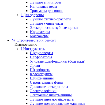
Лучшие эпиляторы
Напольные весы
Триммеры для волос
? Для здоровья
Лучшие фитнес-браслеты
Лучшие умные часы
Электрические зубные щетки
Ирригаторы
Массажеры
?‍♂️ Строительство и ремонт
Главное меню
?️ Инструменты
Шуруповерты
Перфораторы
Угловые шлифмашины (болгарки)
Дрели
Штроборезы
Краскопульты
Шлифмашины
Строительные фены
Дисковые электропилы
Электролобзики
Ленточные шлифмашины
Лучшие пневмогайковерты
Лучшие полировальные машинки