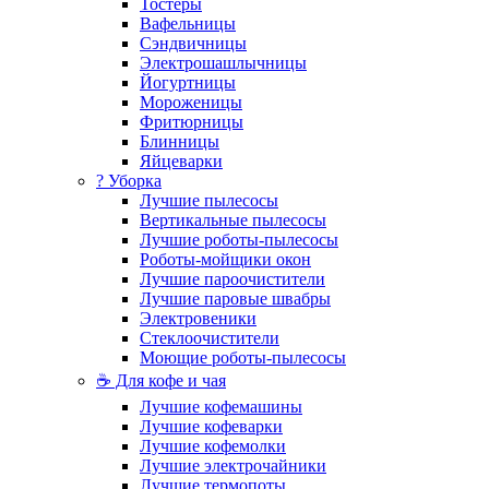
Тостеры
Вафельницы
Сэндвичницы
Электрошашлычницы
Йогуртницы
Мороженицы
Фритюрницы
Блинницы
Яйцеварки
? Уборка
Лучшие пылесосы
Вертикальные пылесосы
Лучшие роботы-пылесосы
Роботы-мойщики окон
Лучшие пароочистители
Лучшие паровые швабры
Электровеники
Стеклоочистители
Моющие роботы-пылесосы
☕ Для кофе и чая
Лучшие кофемашины
Лучшие кофеварки
Лучшие кофемолки
Лучшие электрочайники
Лучшие термопоты