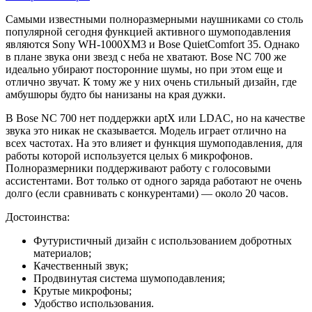
Самыми известными полноразмерными наушниками со столь
популярной сегодня функцией активного шумоподавления
являются Sony WH-1000XM3 и Bose QuietComfort 35. Однако
в плане звука они звезд с неба не хватают. Bose NC 700 же
идеально убирают посторонние шумы, но при этом еще и
отлично звучат. К тому же у них очень стильный дизайн, где
амбушюры будто бы нанизаны на края дужки.
В Bose NC 700 нет поддержки aptX или LDAC, но на качестве
звука это никак не сказывается. Модель играет отлично на
всех частотах. На это влияет и функция шумоподавления, для
работы которой используется целых 6 микрофонов.
Полноразмерники поддерживают работу с голосовыми
ассистентами. Вот только от одного заряда работают не очень
долго (если сравнивать с конкурентами) — около 20 часов.
Достоинства:
Футуристичный дизайн с использованием добротных
материалов;
Качественный звук;
Продвинутая система шумоподавления;
Крутые микрофоны;
Удобство использования.