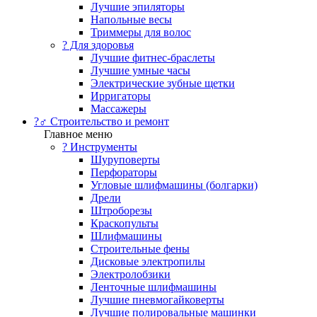
Лучшие эпиляторы
Напольные весы
Триммеры для волос
? Для здоровья
Лучшие фитнес-браслеты
Лучшие умные часы
Электрические зубные щетки
Ирригаторы
Массажеры
?‍♂️ Строительство и ремонт
Главное меню
?️ Инструменты
Шуруповерты
Перфораторы
Угловые шлифмашины (болгарки)
Дрели
Штроборезы
Краскопульты
Шлифмашины
Строительные фены
Дисковые электропилы
Электролобзики
Ленточные шлифмашины
Лучшие пневмогайковерты
Лучшие полировальные машинки