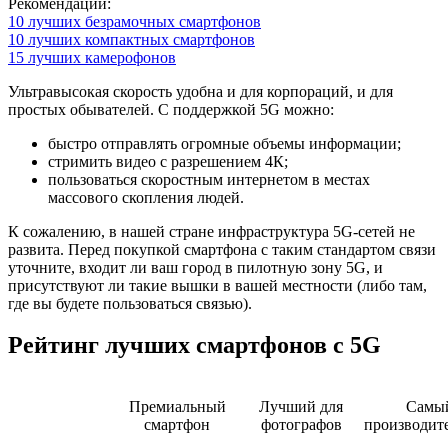
Рекомендации:
10 лучших безрамочных смартфонов
10 лучших компактных смартфонов
15 лучших камерофонов
Ультравысокая скорость удобна и для корпораций, и для
простых обывателей. С поддержкой 5G можно:
быстро отправлять огромные объемы информации;
стримить видео с разрешением 4К;
пользоваться скоростным интернетом в местах
массового скопления людей.
К сожалению, в нашей стране инфраструктура 5G-сетей не
развита. Перед покупкой смартфона с таким стандартом связи
уточните, входит ли ваш город в пилотную зону 5G, и
присутствуют ли такие вышки в вашей местности (либо там,
где вы будете пользоваться связью).
Рейтинг лучших смартфонов с 5G
Премиальный
Лучший для
Самы
смартфон
фотографов
производит