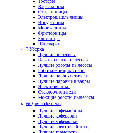
Тостеры
Вафельницы
Сэндвичницы
Электрошашлычницы
Йогуртницы
Мороженицы
Фритюрницы
Блинницы
Яйцеварки
? Уборка
Лучшие пылесосы
Вертикальные пылесосы
Лучшие роботы-пылесосы
Роботы-мойщики окон
Лучшие пароочистители
Лучшие паровые швабры
Электровеники
Стеклоочистители
Моющие роботы-пылесосы
☕ Для кофе и чая
Лучшие кофемашины
Лучшие кофеварки
Лучшие кофемолки
Лучшие электрочайники
Лучшие термопоты