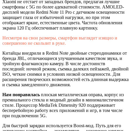
Xiaomi не отстает от западных брендов, предлагая лучшие
смартфоны с 5G по более адекватной стоимости. AMOLED-
дисплей модели Redmi Note 11 Pro с датчиком освещенности
защищает глаза от избыточной нагрузки, но при этом
отображает яркие, естественные цвета. Частота обновления
экрана 120 Гц обеспечивает плавную картинку.
Несмотря на свои размеры, смартфон выглядит изящно и
совершенно не скользит в руке.
Китайцы внедрили в Redmi Note двойные стереодинамики от
бренда JBL, отличающиеся улучшенным качеством звука, и
тройную флагманскую камеру. В числе достоинств
последний: ночной режим, съемка далеких пейзажей, двойной
ISO, четкие снимки в условиях низкой освещенности. Для
расширения творческих возможностей есть длинная выдержка
и съемка замедленного движения.
Нам понравилась
плоская металлическая оправа, корпус из
премиального стекла и модный дизайн в минималистичном
стиле. Процессор MediaTek Dimensity 920 поддерживает
бесперебойную работу всех приложений и игр, в том числе
при подключении 5G.
Для быстрой зарядки используется Boost-мод. Путь для его
активации: настройки → аккумулятор → ускорение зарядки.