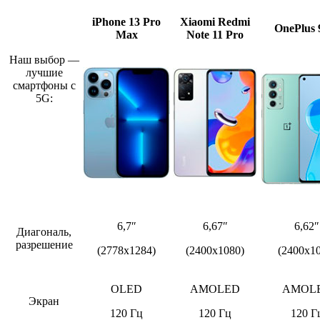
iPhone 13 Pro
Xiaomi
Redmi
OnePlus
Max
Note
11
Pro
Наш выбор —
лучшие
смартфоны с
5G:
6,7″
6,67″
6,62″
Диагональ,
разрешение
(2778x1284)
(2400х1080)
(2400х1
OLED
AMOLED
AMOL
Экран
120 Гц
120 Гц
120 Г