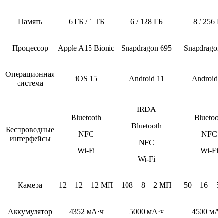
Память
6 ГБ / 1 ТБ
6 / 128 ГБ
8 / 256
Процессор
Apple A15 Bionic
Snapdragon 695
Snapdrago
Операционная
iOS 15
Android 11
Android
система
IRDA
Bluetooth
Bluetoo
Bluetooth
Беспроводные
NFC
NFC
интерфейсы
NFC
Wi-Fi
Wi-Fi
Wi-Fi
Камера
12 + 12 + 12 МП
108 + 8 + 2 МП
50 + 16 +
Аккумулятор
4352 мА·ч
5000 мА·ч
4500 м