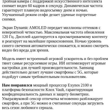
Тройная камера с поддержкой искусственного интеллекта
снимает видео 60 кадров в секунду. Динамическая частота
гарантирует плавную видеосъемку днем и ночью.
Улучшенный режим селфи делает удачные портретные
снимки.
Экран Dynamic AMOLED передает миллионы оттенков с
невероятной четкостью. Максимальная частота обновления
120 Гц. Дисплей адаптируется к просматриваемому контенту
и реагирует на малейшие прикосновения. Ночью уровень
синего свечения автоматически снижается, и можно смотреть
видео без вреда для зрения.
Модель имеет встроенный игровой ускоритель и без проблем
тянет самые ресурсоемкие игры. ИИ оптимизирует игровые
настройки для лучшей производительности. Samsung
действительно делает лучшие смартфоны с 5G, которые
подойдут самым требовательным пользователям.
Нам понравился
мощный процессор Exynos 2100 и
платформа безопасности Knox Vault, гарантирующая
конфиденциальность данных и защиту биометрии.
Ультразвуковой сенсор отпечатка мгновенно разблокирует
смартфон, а при 5G можно в считанные секунды загрузить
весь сезон любимого сериала.