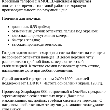
Красивый телефон с AMOLED-дисплеем предлагает
длительное время автономной работы и хорошую
производительность по разумной цене.
Причины для покупки:
диагональ 6,55 дюйма;
отзывчивый датчик отпечатка пальца под экраном;
классная широкоугольная камера;
быстрая зарядка;
высокая производительность.
Гладкая задняя панель смартфона слегка блестит на солнце и
не собирает отпечатки пальцев. В левом верхнем углу
расположился тройной блок камер с оптической
стабилизацией. Качество съемки позволяет делать четкие,
насыщенные фото при любом освещении.
Яркий дисплей с разрешением 2400х1800 пикселей
поддерживает HDR10+. Частота обновления экрана 120 Гц.
Процессор Snapdragon 888, встроенный в OnePlus, прекрасно
зарекомендовал себя в тяжелых играх. Даже при
максимальных настройках графики система не тормозит. С
нагревом, свойственным этому чипу, компании тоже удалось
справиться.