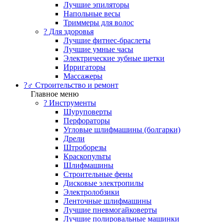
Лучшие эпиляторы
Напольные весы
Триммеры для волос
? Для здоровья
Лучшие фитнес-браслеты
Лучшие умные часы
Электрические зубные щетки
Ирригаторы
Массажеры
?‍♂️ Строительство и ремонт
Главное меню
?️ Инструменты
Шуруповерты
Перфораторы
Угловые шлифмашины (болгарки)
Дрели
Штроборезы
Краскопульты
Шлифмашины
Строительные фены
Дисковые электропилы
Электролобзики
Ленточные шлифмашины
Лучшие пневмогайковерты
Лучшие полировальные машинки