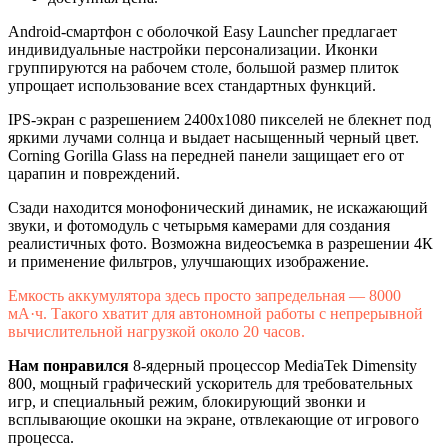
Android-смартфон с оболочкой Easy Launcher предлагает
индивидуальные настройки персонализации. Иконки
группируются на рабочем столе, большой размер плиток
упрощает использование всех стандартных функций.
IPS-экран с разрешением 2400х1080 пикселей не блекнет под
яркими лучами солнца и выдает насыщенный черный цвет.
Corning Gorilla Glass на передней панели защищает его от
царапин и повреждений.
Сзади находится монофонический динамик, не искажающий
звуки, и фотомодуль с четырьмя камерами для создания
реалистичных фото. Возможна видеосъемка в разрешении 4К
и применение фильтров, улучшающих изображение.
Емкость аккумулятора здесь просто запредельная — 8000
мА·ч. Такого хватит для автономной работы с непрерывной
вычислительной нагрузкой около 20 часов.
Нам понравился
8-ядерный процессор MediaTek Dimensity
800, мощный графический ускоритель для требовательных
игр, и специальный режим, блокирующий звонки и
всплывающие окошки на экране, отвлекающие от игрового
процесса.