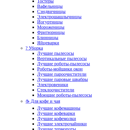
Тостеры
Вафельницы
Сэндвичницы
Электрошашлычницы
Йогуртницы
Мороженицы
Фритюрницы
Блинницы
Яйцеварки
? Уборка
Лучшие пылесосы
Вертикальные пылесосы
Лучшие роботы-пылесосы
Роботы-мойщики окон
Лучшие пароочистители
Лучшие паровые швабры
Электровеники
Стеклоочистители
Моющие роботы-пылесосы
☕ Для кофе и чая
Лучшие кофемашины
Лучшие кофеварки
Лучшие кофемолки
Лучшие электрочайники
Лучшие термопоты