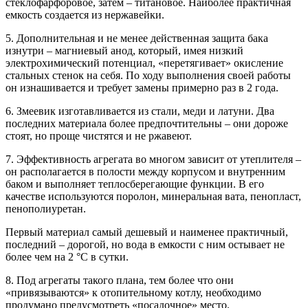
стеклофарфоровое, затем – титановое. Наиболее практичная
емкость создается из нержавейки.
5.
Дополнительная и не менее действенная защита бака
изнутри – магниевый анод, который, имея низкий
электрохимический потенциал, «перетягивает» окисление
стальных стенок на себя. По ходу выполнения своей работы
он изнашивается и требует замены примерно раз в 2 года.
6.
Змеевик изготавливается из стали, меди и латуни. Два
последних материала более предпочтительны – они дороже
стоят, но проще чистятся и не ржавеют.
7.
Эффективность агрегата во многом зависит от утеплителя –
он располагается в полости между корпусом и внутренним
баком и выполняет теплосберегающие функции. В его
качестве используются поролон, минеральная вата, пенопласт,
пенополиуретан.
Первый материал самый дешевый и наименее практичный,
последний – дорогой, но вода в емкости с ним остывает не
более чем на 2 °С в сутки.
8.
Под агрегаты такого плана, тем более что они
«привязываются» к отопительному котлу, необходимо
продумано предусмотреть «посадочное» место.