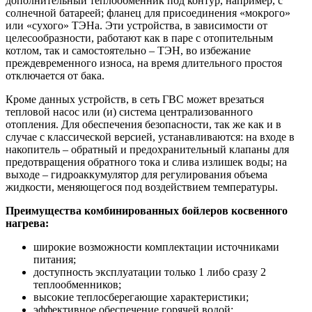
дополнительный теплообменник под контур, например, с
солнечной батареей; фланец для присоединения «мокрого»
или «сухого» ТЭНа. Эти устройства, в зависимости от
целесообразности, работают как в паре с отопительным
котлом, так и самостоятельно – ТЭН, во избежание
преждевременного износа, на время длительного простоя
отключается от бака.
Кроме данных устройств, в сеть ГВС может врезаться
тепловой насос или (и) система централизованного
отопления. Для обеспечения безопасности, так же как и в
случае с классической версией, устанавливаются: на входе в
накопитель – обратный и предохранительный клапаны для
предотвращения обратного тока и слива излишек воды; на
выходе – гидроаккумулятор для регулирования объема
жидкости, меняющегося под воздействием температуры.
Преимущества комбинированных бойлеров косвенного
нагрева:
широкие возможности комплектации источниками
питания;
доступность эксплуатации только 1 либо сразу 2
теплообменников;
высокие теплосберегающие характеристики;
эффективное обеспечение горячей водой;