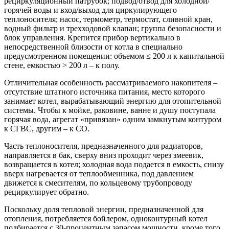
рециркуляционный патрубок; подвод/отвод для холодной/
горячей воды и вход/выход для циркулирующего
теплоносителя; насос, термометр, термостат, сливной кран,
водный фильтр и трехходовой клапан; группа безопасности и
блок управления. Крепится прибор вертикально в
непосредственной близости от котла в специально
предусмотренном помещении: объемом ≤ 200 л к капитальной
стене, емкостью ˃ 200 л – к полу.
Отличительная особенность рассматриваемого накопителя –
отсутствие штатного источника питания, место которого
занимает котел, вырабатывающий энергию для отопительной
системы. Чтобы к мойке, раковине, ванне и душу поступала
горячая вода, агрегат «привязан» одним замкнутым контуром
к СГВС, другим – к СО.
Часть теплоносителя, предназначенного для радиаторов,
направляется в бак, сверху вниз проходит через змеевик,
возвращается в котел; холодная вода подается в емкость, снизу
вверх нагревается от теплообменника, под давлением
движется к смесителям, по кольцевому трубопроводу
рециркулирует обратно.
Поскольку доля тепловой энергии, предназначенной для
отопления, потребляется бойлером, одноконтурный котел
подбирается с 30-процентным запасом мощности, кроме того,