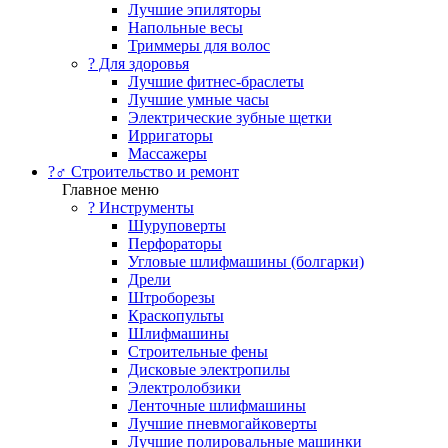
Лучшие эпиляторы
Напольные весы
Триммеры для волос
? Для здоровья
Лучшие фитнес-браслеты
Лучшие умные часы
Электрические зубные щетки
Ирригаторы
Массажеры
?‍♂️ Строительство и ремонт
Главное меню
?️ Инструменты
Шуруповерты
Перфораторы
Угловые шлифмашины (болгарки)
Дрели
Штроборезы
Краскопульты
Шлифмашины
Строительные фены
Дисковые электропилы
Электролобзики
Ленточные шлифмашины
Лучшие пневмогайковерты
Лучшие полировальные машинки