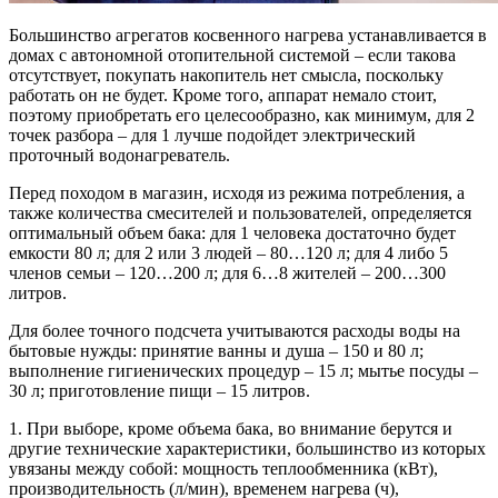
Большинство агрегатов косвенного нагрева устанавливается в
домах с автономной отопительной системой – если такова
отсутствует, покупать накопитель нет смысла, поскольку
работать он не будет. Кроме того, аппарат немало стоит,
поэтому приобретать его целесообразно, как минимум, для 2
точек разбора – для 1 лучше подойдет электрический
проточный водонагреватель.
Перед походом в магазин, исходя из режима потребления, а
также количества смесителей и пользователей, определяется
оптимальный объем бака: для 1 человека достаточно будет
емкости 80 л; для 2 или 3 людей – 80…120 л; для 4 либо 5
членов семьи – 120…200 л; для 6…8 жителей – 200…300
литров.
Для более точного подсчета учитываются расходы воды на
бытовые нужды: принятие ванны и душа – 150 и 80 л;
выполнение гигиенических процедур – 15 л; мытье посуды –
30 л; приготовление пищи – 15 литров.
1.
При выборе, кроме объема бака, во внимание берутся и
другие технические характеристики, большинство из которых
увязаны между собой: мощность теплообменника (кВт),
производительность (л/мин), временем нагрева (ч),