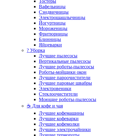
Тостеры
Вафельницы
Сэндвичницы
Электрошашлычницы
Йогуртницы
Мороженицы
Фритюрницы
Блинницы
Яйцеварки
? Уборка
Лучшие пылесосы
Вертикальные пылесосы
Лучшие роботы-пылесосы
Роботы-мойщики окон
Лучшие пароочистители
Лучшие паровые швабры
Электровеники
Стеклоочистители
Моющие роботы-пылесосы
☕ Для кофе и чая
Лучшие кофемашины
Лучшие кофеварки
Лучшие кофемолки
Лучшие электрочайники
Лучшие термопоты