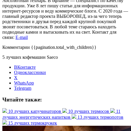
Абсолютный технарь. В офлайне — специалист по качеству
продукции. Уже 8 лет пишу статьи для информационных
интернет-ресурсов и веду коммерческие блоги. С 2020 года —
главный редактор проекта ВЫБОРОВЕД, из-за чего теперь
родственники и друзья перед каждой крупной покупкой
звонят посоветоваться. В любой теме стараюсь находить
подводные камни и вытаскивать их на свет. Контакт для
связи:
E-mail
Комментарии
{{pagination.total_with_children}}
5 лучших кофемашин Saeco
ВКонтакте
Одноклассники
X
WhatsApp
Telegram
Читайте также:
10 лучших капучинаторов
10 лучших термосов
11
лучших энергетических напитков
13 лучших термопотов
15 лучших термокружек