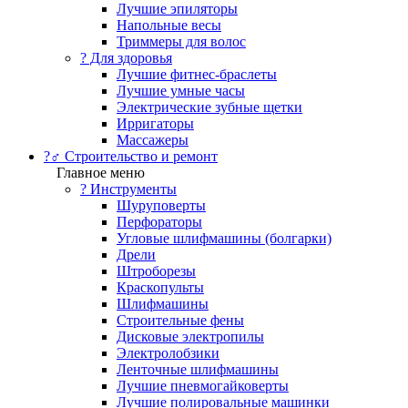
Лучшие эпиляторы
Напольные весы
Триммеры для волос
? Для здоровья
Лучшие фитнес-браслеты
Лучшие умные часы
Электрические зубные щетки
Ирригаторы
Массажеры
?‍♂️ Строительство и ремонт
Главное меню
?️ Инструменты
Шуруповерты
Перфораторы
Угловые шлифмашины (болгарки)
Дрели
Штроборезы
Краскопульты
Шлифмашины
Строительные фены
Дисковые электропилы
Электролобзики
Ленточные шлифмашины
Лучшие пневмогайковерты
Лучшие полировальные машинки