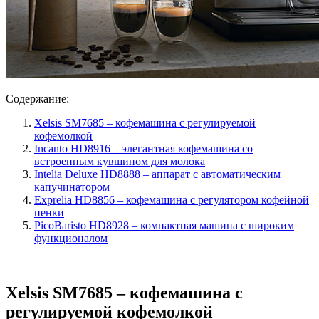
Содержание:
Xelsis SM7685 – кофемашина с регулируемой
кофемолкой
Incanto HD8916 – элегантная кофемашина со
встроенным кувшином для молока
Intelia Deluxe HD8888 – аппарат с автоматическим
капучинатором
Exprelia HD8856 – кофемашина с регулятором кофейной
пенки
PicoBaristo HD8928 – компактная машина с широким
функционалом
Xelsis SM7685 – кофемашина с
регулируемой кофемолкой