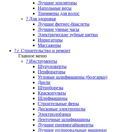
Лучшие эпиляторы
Напольные весы
Триммеры для волос
? Для здоровья
Лучшие фитнес-браслеты
Лучшие умные часы
Электрические зубные щетки
Ирригаторы
Массажеры
?‍♂️ Строительство и ремонт
Главное меню
?️ Инструменты
Шуруповерты
Перфораторы
Угловые шлифмашины (болгарки)
Дрели
Штроборезы
Краскопульты
Шлифмашины
Строительные фены
Дисковые электропилы
Электролобзики
Ленточные шлифмашины
Лучшие пневмогайковерты
Лучшие полировальные машинки