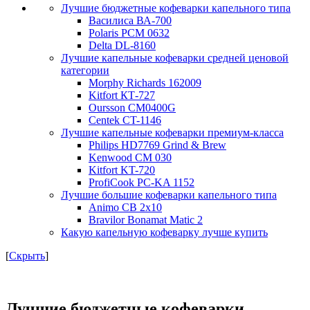
Лучшие бюджетные кофеварки капельного типа
Василиса ВА-700
Polaris PCM 0632
Delta DL-8160
Лучшие капельные кофеварки средней ценовой
категории
Morphy Richards 162009
Kitfort КТ-727
Oursson CM0400G
Centek CT-1146
Лучшие капельные кофеварки премиум-класса
Philips HD7769 Grind & Brew
Kenwood CM 030
Kitfort KT-720
ProfiCook PC-KA 1152
Лучшие большие кофеварки капельного типа
Animo CB 2x10
Bravilor Bonamat Matic 2
Какую капельную кофеварку лучше купить
[
Скрыть
]
Лучшие бюджетные кофеварки