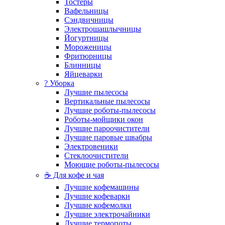
Тостеры
Вафельницы
Сэндвичницы
Электрошашлычницы
Йогуртницы
Мороженицы
Фритюрницы
Блинницы
Яйцеварки
? Уборка
Лучшие пылесосы
Вертикальные пылесосы
Лучшие роботы-пылесосы
Роботы-мойщики окон
Лучшие пароочистители
Лучшие паровые швабры
Электровеники
Стеклоочистители
Моющие роботы-пылесосы
☕ Для кофе и чая
Лучшие кофемашины
Лучшие кофеварки
Лучшие кофемолки
Лучшие электрочайники
Лучшие термопоты