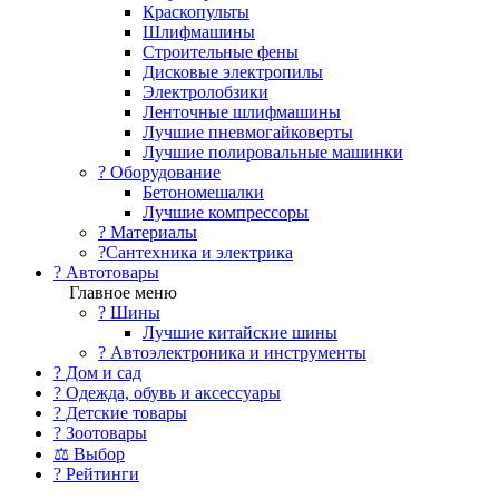
Краскопульты
Шлифмашины
Строительные фены
Дисковые электропилы
Электролобзики
Ленточные шлифмашины
Лучшие пневмогайковерты
Лучшие полировальные машинки
?️ Оборудование
Бетономешалки
Лучшие компрессоры
? Материалы
?Сантехника и электрика
? Автотовары
Главное меню
? Шины
Лучшие китайские шины
? Автоэлектроника и инструменты
? Дом и сад
? Одежда, обувь и аксессуары
? Детские товары
? Зоотовары
⚖ Выбор
? Рейтинги