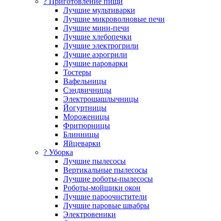
? Приготовление пищи
Лучшие мультиварки
Лучшие микроволновые печи
Лучшие мини-печи
Лучшие хлебопечки
Лучшие электрогрили
Лучшие аэрогрили
Лучшие пароварки
Тостеры
Вафельницы
Сэндвичницы
Электрошашлычницы
Йогуртницы
Мороженицы
Фритюрницы
Блинницы
Яйцеварки
? Уборка
Лучшие пылесосы
Вертикальные пылесосы
Лучшие роботы-пылесосы
Роботы-мойщики окон
Лучшие пароочистители
Лучшие паровые швабры
Электровеники