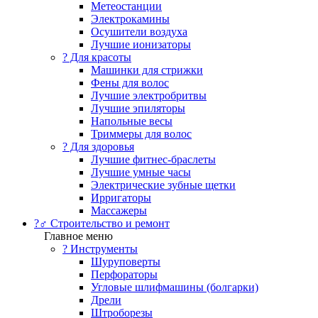
Метеостанции
Электрокамины
Осушители воздуха
Лучшие ионизаторы
? Для красоты
Машинки для стрижки
Фены для волос
Лучшие электробритвы
Лучшие эпиляторы
Напольные весы
Триммеры для волос
? Для здоровья
Лучшие фитнес-браслеты
Лучшие умные часы
Электрические зубные щетки
Ирригаторы
Массажеры
?‍♂️ Строительство и ремонт
Главное меню
?️ Инструменты
Шуруповерты
Перфораторы
Угловые шлифмашины (болгарки)
Дрели
Штроборезы