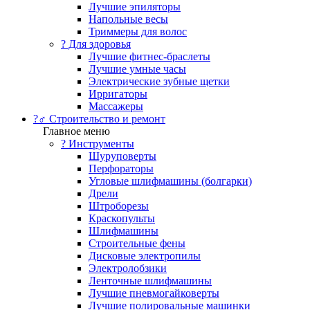
Лучшие эпиляторы
Напольные весы
Триммеры для волос
? Для здоровья
Лучшие фитнес-браслеты
Лучшие умные часы
Электрические зубные щетки
Ирригаторы
Массажеры
?‍♂️ Строительство и ремонт
Главное меню
?️ Инструменты
Шуруповерты
Перфораторы
Угловые шлифмашины (болгарки)
Дрели
Штроборезы
Краскопульты
Шлифмашины
Строительные фены
Дисковые электропилы
Электролобзики
Ленточные шлифмашины
Лучшие пневмогайковерты
Лучшие полировальные машинки