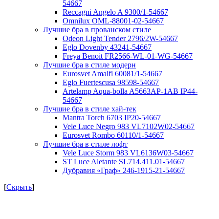
54667
Reccagni Angelo A 9300/1-54667
Omnilux OML-88001-02-54667
Лучшие бра в прованском стиле
Odeon Light Tender 2796/2W-54667
Eglo Dovenby 43241-54667
Freya Benoit FR2566-WL-01-WG-54667
Лучшие бра в стиле модерн
Eurosvet Amalfi 60081/1-54667
Eglo Fuertescusa 98598-54667
Artelamp Aqua-bolla A5663AP-1AB IP44-
54667
Лучшие бра в стиле хай-тек
Mantra Torch 6703 IP20-54667
Vele Luce Negro 983 VL7102W02-54667
Eurosvet Rombo 60110/1-54667
Лучшие бра в стиле лофт
Vele Luce Storm 983 VL6136W03-54667
ST Luce Aletante SL714.411.01-54667
Дубравия «Граф» 246-1915-21-54667
[
Скрыть
]