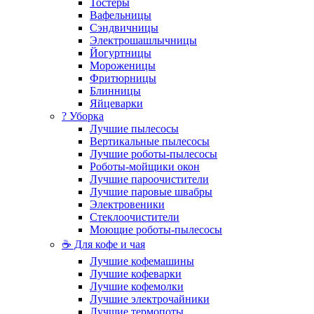
Тостеры
Вафельницы
Сэндвичницы
Электрошашлычницы
Йогуртницы
Мороженицы
Фритюрницы
Блинницы
Яйцеварки
? Уборка
Лучшие пылесосы
Вертикальные пылесосы
Лучшие роботы-пылесосы
Роботы-мойщики окон
Лучшие пароочистители
Лучшие паровые швабры
Электровеники
Стеклоочистители
Моющие роботы-пылесосы
☕ Для кофе и чая
Лучшие кофемашины
Лучшие кофеварки
Лучшие кофемолки
Лучшие электрочайники
Лучшие термопоты