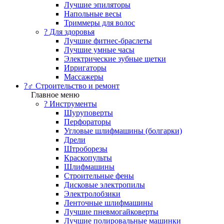
Лучшие эпиляторы
Напольные весы
Триммеры для волос
? Для здоровья
Лучшие фитнес-браслеты
Лучшие умные часы
Электрические зубные щетки
Ирригаторы
Массажеры
?‍♂️ Строительство и ремонт
Главное меню
?️ Инструменты
Шуруповерты
Перфораторы
Угловые шлифмашины (болгарки)
Дрели
Штроборезы
Краскопульты
Шлифмашины
Строительные фены
Дисковые электропилы
Электролобзики
Ленточные шлифмашины
Лучшие пневмогайковерты
Лучшие полировальные машинки