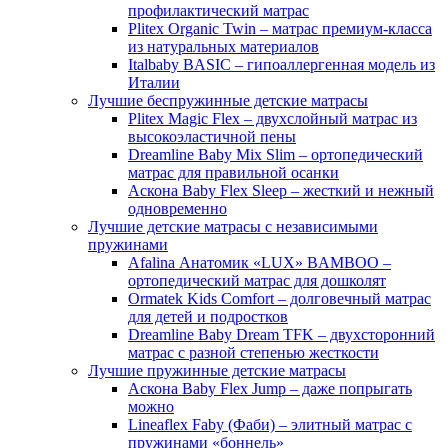
профилактический матрас
Plitex Organic Twin – матрас премиум-класса
из натуральных материалов
Italbaby BASIC – гипоаллергенная модель из
Италии
Лучшие беспружинные детские матрасы
Plitex Magic Flex – двухслойный матрас из
высокоэластичной пены
Dreamline Baby Mix Slim – ортопедический
матрас для правильной осанки
Аскона Baby Flex Sleep – жесткий и нежный
одновременно
Лучшие детские матрасы с независимыми
пружинами
Afalina Анатомик «LUX» BAMBOO –
ортопедический матрас для дошколят
Ormatek Kids Comfort – долговечный матрас
для детей и подростков
Dreamline Baby Dream TFK – двухсторонний
матрас с разной степенью жесткости
Лучшие пружинные детские матрасы
Аскона Baby Flex Jump – даже попрыгать
можно
Lineaflex Faby (Фаби) – элитный матрас с
пружинами «боннель»