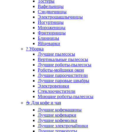
Тостеры
Вафельницы
Сэндвичницы
Электрошашлычницы
Йогуртницы
Мороженицы
Фритюрницы
Блинницы
Яйцеварки
? Уборка
Лучшие пылесосы
Вертикальные пылесосы
Лучшие роботы-пылесосы
Роботы-мойщики окон
Лучшие пароочистители
Лучшие паровые швабры
Электровеники
Стеклоочистители
Моющие роботы-пылесосы
☕ Для кофе и чая
Лучшие кофемашины
Лучшие кофеварки
Лучшие кофемолки
Лучшие электрочайники
Лучшие термопоты