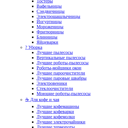
Тостеры
Вафельницы
Сэндвичницы
Электрошашлычницы
Йогуртницы
Мороженицы
Фритюрницы
Блинницы
Яйцеварки
? Уборка
Лучшие пылесосы
Вертикальные пылесосы
Лучшие роботы-пылесосы
Роботы-мойщики окон
Лучшие пароочистители
Лучшие паровые швабры
Электровеники
Стеклоочистители
Моющие роботы-пылесосы
☕ Для кофе и чая
Лучшие кофемашины
Лучшие кофеварки
Лучшие кофемолки
Лучшие электрочайники
Лучшие термопоты