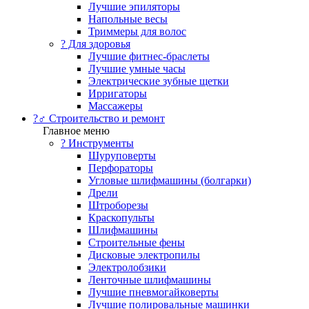
Лучшие эпиляторы
Напольные весы
Триммеры для волос
? Для здоровья
Лучшие фитнес-браслеты
Лучшие умные часы
Электрические зубные щетки
Ирригаторы
Массажеры
?‍♂️ Строительство и ремонт
Главное меню
?️ Инструменты
Шуруповерты
Перфораторы
Угловые шлифмашины (болгарки)
Дрели
Штроборезы
Краскопульты
Шлифмашины
Строительные фены
Дисковые электропилы
Электролобзики
Ленточные шлифмашины
Лучшие пневмогайковерты
Лучшие полировальные машинки