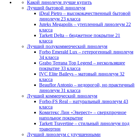
Какой линолеум лучше купить
Лучший бытовой линолеум
iDeal Pietro – высококачественный бытовой
линолеум 23 класса
Juteks Megapolis – утепленный линолеум 22
класса
Tarkett Delta – бюджетное покрытие 21
класса
Лучший полукоммерческий линолеум
Forbo Emerald Lux – гетерогенный линолеум
34 класса
Grabo Terrana Top Legend – нескользящее
покрытие 33 класса
IVC Elite Baileys – матовый линолеум 32
класса
Beauflor Antonio – недорогой, но практичный
линолеум 31 класса
Лучший коммерческий линолеум
Forbo-FS Real – натуральный линолеум 43
класса
Комитекс Лин «Эверест» – сверхпрочное
напольное покрытие
Tarkett Travertine – стильный линолеум под
травертин
Лучший линолеум с улучшенными