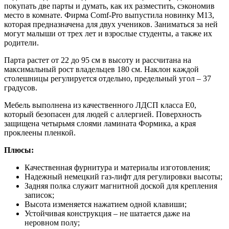
покупать две парты и думать, как их разместить, сэкономив
место в комнате. Фирма Comf-Pro выпустила новинку М13,
которая предназначена для двух учеников. Заниматься за ней
могут малыши от трех лет и взрослые студенты, а также их
родители.
Парта растет от 22 до 95 см в высоту и рассчитана на
максимальный рост владельцев 180 см. Наклон каждой
столешницы регулируется отдельно, предельный угол – 37
градусов.
Мебель выполнена из качественного ЛДСП класса Е0,
который безопасен для людей с аллергией. Поверхность
защищена четырьмя слоями ламината Формика, а края
проклеены пленкой.
Плюсы:
Качественная фурнитура и материалы изготовления;
Надежный немецкий газ-лифт для регулировки высоты;
Задняя полка служит магнитной доской для крепления
записок;
Высота изменяется нажатием одной клавиши;
Устойчивая конструкция – не шатается даже на
неровном полу;