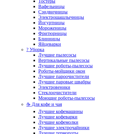
Тостеры
Вафельницы
Сэндвичницы
Электрошашлычницы
Йогуртницы
Мороженицы
Фритюрницы
Блинницы
Яйцеварки
? Уборка
Лучшие пылесосы
Вертикальные пылесосы
Лучшие роботы-пылесосы
Роботы-мойщики окон
Лучшие пароочистители
Лучшие паровые швабры
Электровеники
Стеклоочистители
Моющие роботы-пылесосы
☕ Для кофе и чая
Лучшие кофемашины
Лучшие кофеварки
Лучшие кофемолки
Лучшие электрочайники
Лучшие термопоты