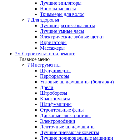
Лучшие эпиляторы
Напольные весы
Триммеры для волос
? Для здоровья
Лучшие фитнес-браслеты
Лучшие умные часы
Электрические зубные щетки
Ирригаторы
Массажеры
?‍♂️ Строительство и ремонт
Главное меню
?️ Инструменты
Шуруповерты
Перфораторы
Угловые шлифмашины (болгарки)
Дрели
Штроборезы
Краскопульты
Шлифмашины
Строительные фены
Дисковые электропилы
Электролобзики
Ленточные шлифмашины
Лучшие пневмогайковерты
Лучшие полировальные машинки