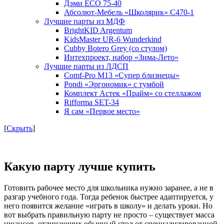
Дэми ECO 75-40
Абсолют-Мебель «Школярик» С470-1
Лучшие парты из МДФ
BrightKID Argentum
KidsMaster UR-6 Wunderkind
Cubby Botero Grey (со стулом)
Интехпроект, набор «Зима-Лето»
Лучшие парты из ЛДСП
Comf-Pro M13 «Супер близнецы»
Pondi «Эргономик» с тумбой
Комплект Астек «Прайм» со стеллажом
Rifforma SET-34
Я сам «Первое место»
[
Скрыть
]
Какую парту лучше купить
Готовить рабочее место для школьника нужно заранее, а не в
разгар учебного года. Тогда ребенок быстрее адаптируется, у
него появится желание «играть в школу» и делать уроки. Но
вот выбрать правильную парту не просто – существует масса
нюансов, отличающих обычный стол от специализированной