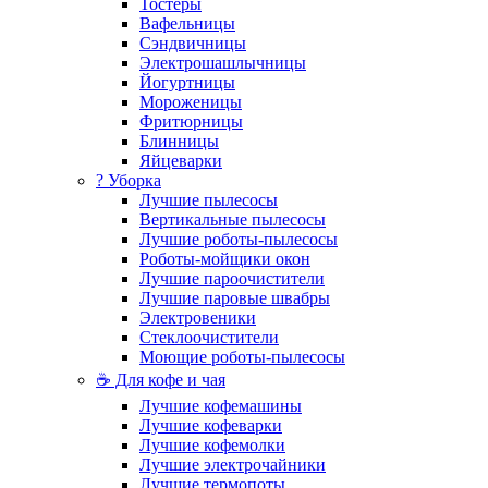
Тостеры
Вафельницы
Сэндвичницы
Электрошашлычницы
Йогуртницы
Мороженицы
Фритюрницы
Блинницы
Яйцеварки
? Уборка
Лучшие пылесосы
Вертикальные пылесосы
Лучшие роботы-пылесосы
Роботы-мойщики окон
Лучшие пароочистители
Лучшие паровые швабры
Электровеники
Стеклоочистители
Моющие роботы-пылесосы
☕ Для кофе и чая
Лучшие кофемашины
Лучшие кофеварки
Лучшие кофемолки
Лучшие электрочайники
Лучшие термопоты