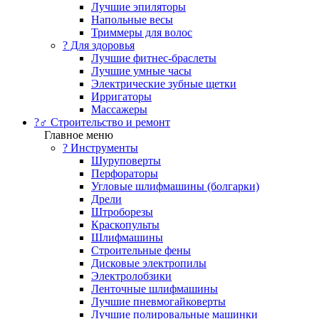
Лучшие эпиляторы
Напольные весы
Триммеры для волос
? Для здоровья
Лучшие фитнес-браслеты
Лучшие умные часы
Электрические зубные щетки
Ирригаторы
Массажеры
?‍♂️ Строительство и ремонт
Главное меню
?️ Инструменты
Шуруповерты
Перфораторы
Угловые шлифмашины (болгарки)
Дрели
Штроборезы
Краскопульты
Шлифмашины
Строительные фены
Дисковые электропилы
Электролобзики
Ленточные шлифмашины
Лучшие пневмогайковерты
Лучшие полировальные машинки