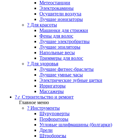
Метеостанции
Электрокамины
Осушители воздуха
Лучшие ионизаторы
? Для красоты
Машинки для стрижки
Фены для волос
Лучшие электробритвы
Лучшие эпиляторы
Напольные весы
Триммеры для волос
? Для здоровья
Лучшие фитнес-браслеты
Лучшие умные часы
Электрические зубные щетки
Ирригаторы
Массажеры
?‍♂️ Строительство и ремонт
Главное меню
?️ Инструменты
Шуруповерты
Перфораторы
Угловые шлифмашины (болгарки)
Дрели
Штроборезы