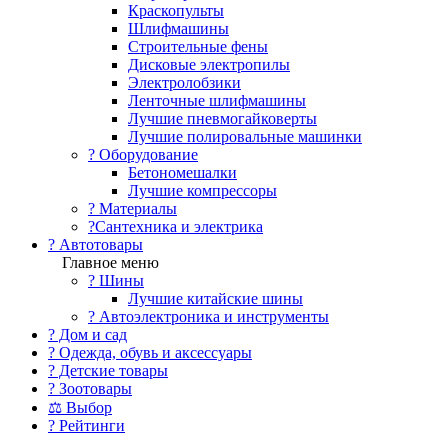
Краскопульты
Шлифмашины
Строительные фены
Дисковые электропилы
Электролобзики
Ленточные шлифмашины
Лучшие пневмогайковерты
Лучшие полировальные машинки
?️ Оборудование
Бетономешалки
Лучшие компрессоры
? Материалы
?Сантехника и электрика
? Автотовары
Главное меню
? Шины
Лучшие китайские шины
? Автоэлектроника и инструменты
? Дом и сад
? Одежда, обувь и аксессуары
? Детские товары
? Зоотовары
⚖ Выбор
? Рейтинги