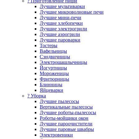
? Приготовление пищи
Лучшие мультиварки
Лучшие микроволновые печи
Лучшие мини-печи
Лучшие хлебопечки
Лучшие электрогрили
Лучшие аэрогрили
Лучшие пароварки
Тостеры
Вафельницы
Сэндвичницы
Электрошашлычницы
Йогуртницы
Мороженицы
Фритюрницы
Блинницы
Яйцеварки
? Уборка
Лучшие пылесосы
Вертикальные пылесосы
Лучшие роботы-пылесосы
Роботы-мойщики окон
Лучшие пароочистители
Лучшие паровые швабры
Электровеники