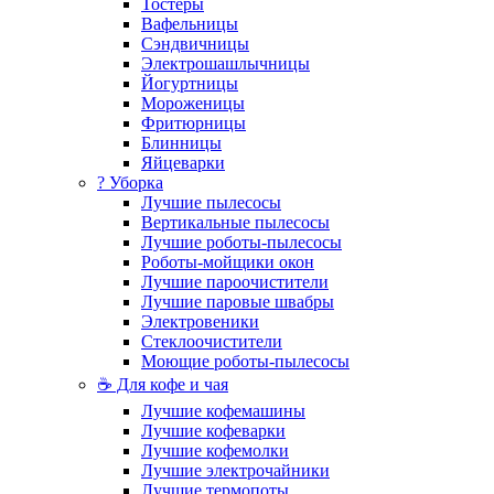
Тостеры
Вафельницы
Сэндвичницы
Электрошашлычницы
Йогуртницы
Мороженицы
Фритюрницы
Блинницы
Яйцеварки
? Уборка
Лучшие пылесосы
Вертикальные пылесосы
Лучшие роботы-пылесосы
Роботы-мойщики окон
Лучшие пароочистители
Лучшие паровые швабры
Электровеники
Стеклоочистители
Моющие роботы-пылесосы
☕ Для кофе и чая
Лучшие кофемашины
Лучшие кофеварки
Лучшие кофемолки
Лучшие электрочайники
Лучшие термопоты