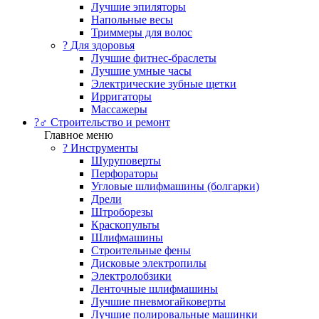
Лучшие эпиляторы
Напольные весы
Триммеры для волос
? Для здоровья
Лучшие фитнес-браслеты
Лучшие умные часы
Электрические зубные щетки
Ирригаторы
Массажеры
?‍♂️ Строительство и ремонт
Главное меню
?️ Инструменты
Шуруповерты
Перфораторы
Угловые шлифмашины (болгарки)
Дрели
Штроборезы
Краскопульты
Шлифмашины
Строительные фены
Дисковые электропилы
Электролобзики
Ленточные шлифмашины
Лучшие пневмогайковерты
Лучшие полировальные машинки