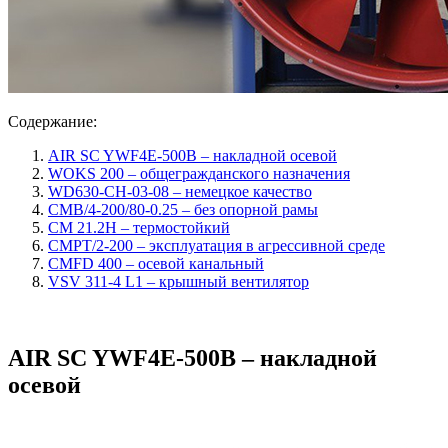
Содержание:
AIR SC YWF4E-500B – накладной осевой
WOKS 200 – общегражданского назначения
WD630-CH-03-08 – немецкое качество
CMB/4-200/80-0.25 – без опорной рамы
CM 21.2H – термостойкий
CMPT/2-200 – эксплуатация в агрессивной среде
CMFD 400 – осевой канальный
VSV 311-4 L1 – крышный вентилятор
AIR SC YWF4E-500B – накладной
осевой