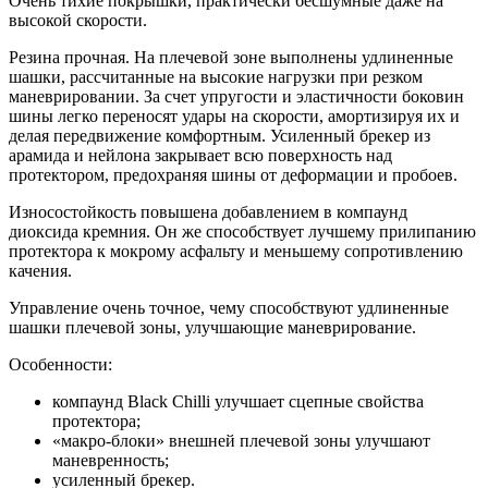
Очень тихие покрышки, практически бесшумные даже на
высокой скорости.
Резина прочная. На плечевой зоне выполнены удлиненные
шашки, рассчитанные на высокие нагрузки при резком
маневрировании. За счет упругости и эластичности боковин
шины легко переносят удары на скорости, амортизируя их и
делая передвижение комфортным. Усиленный брекер из
арамида и нейлона закрывает всю поверхность над
протектором, предохраняя шины от деформации и пробоев.
Износостойкость повышена добавлением в компаунд
диоксида кремния. Он же способствует лучшему прилипанию
протектора к мокрому асфальту и меньшему сопротивлению
качения.
Управление очень точное, чему способствуют удлиненные
шашки плечевой зоны, улучшающие маневрирование.
Особенности:
компаунд Black Chilli улучшает сцепные свойства
протектора;
«макро-блоки» внешней плечевой зоны улучшают
маневренность;
усиленный брекер.