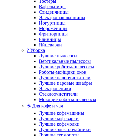
Тостеры
Вафельницы
Сэндвичницы
Электрошашлычницы
Йогуртницы
Мороженицы
Фритюрницы
Блинницы
Яйцеварки
? Уборка
Лучшие пылесосы
Вертикальные пылесосы
Лучшие роботы-пылесосы
Роботы-мойщики окон
Лучшие пароочистители
Лучшие паровые швабры
Электровеники
Стеклоочистители
Моющие роботы-пылесосы
☕ Для кофе и чая
Лучшие кофемашины
Лучшие кофеварки
Лучшие кофемолки
Лучшие электрочайники
Лучшие термопоты