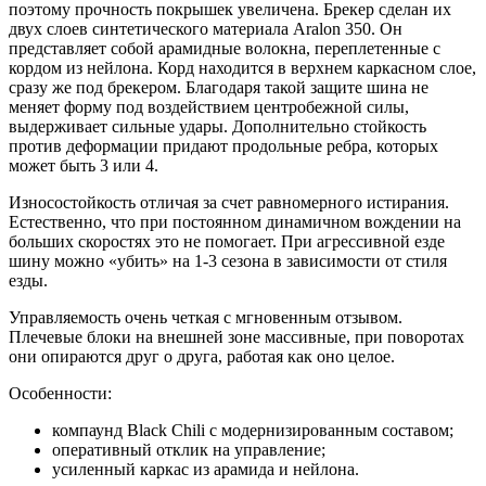
поэтому прочность покрышек увеличена. Брекер сделан их
двух слоев синтетического материала Aralon 350. Он
представляет собой арамидные волокна, переплетенные с
кордом из нейлона. Корд находится в верхнем каркасном слое,
сразу же под брекером. Благодаря такой защите шина не
меняет форму под воздействием центробежной силы,
выдерживает сильные удары. Дополнительно стойкость
против деформации придают продольные ребра, которых
может быть 3 или 4.
Износостойкость отличая за счет равномерного истирания.
Естественно, что при постоянном динамичном вождении на
больших скоростях это не помогает. При агрессивной езде
шину можно «убить» на 1-3 сезона в зависимости от стиля
езды.
Управляемость очень четкая с мгновенным отзывом.
Плечевые блоки на внешней зоне массивные, при поворотах
они опираются друг о друга, работая как оно целое.
Особенности:
компаунд Black Chili с модернизированным составом;
оперативный отклик на управление;
усиленный каркас из арамида и нейлона.