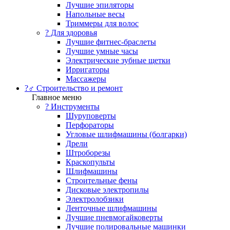
Лучшие эпиляторы
Напольные весы
Триммеры для волос
? Для здоровья
Лучшие фитнес-браслеты
Лучшие умные часы
Электрические зубные щетки
Ирригаторы
Массажеры
?‍♂️ Строительство и ремонт
Главное меню
?️ Инструменты
Шуруповерты
Перфораторы
Угловые шлифмашины (болгарки)
Дрели
Штроборезы
Краскопульты
Шлифмашины
Строительные фены
Дисковые электропилы
Электролобзики
Ленточные шлифмашины
Лучшие пневмогайковерты
Лучшие полировальные машинки