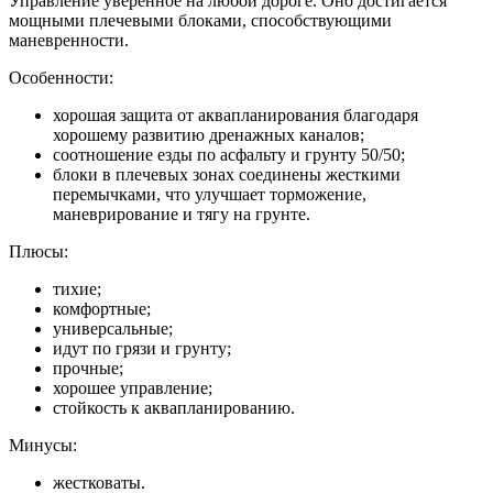
Управление уверенное на любой дороге. Оно достигается
мощными плечевыми блоками, способствующими
маневренности.
Особенности:
хорошая защита от аквапланирования благодаря
хорошему развитию дренажных каналов;
соотношение езды по асфальту и грунту 50/50;
блоки в плечевых зонах соединены жесткими
перемычками, что улучшает торможение,
маневрирование и тягу на грунте.
Плюсы:
тихие;
комфортные;
универсальные;
идут по грязи и грунту;
прочные;
хорошее управление;
стойкость к аквапланированию.
Минусы:
жестковаты.