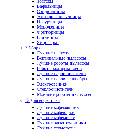
Тостеры
Вафельницы
Сэндвичницы
Электрошашлычницы
Йогуртницы
Мороженицы
Фритюрницы
Блинницы
Яйцеварки
? Уборка
Лучшие пылесосы
Вертикальные пылесосы
Лучшие роботы-пылесосы
Роботы-мойщики окон
Лучшие пароочистители
Лучшие паровые швабры
Электровеники
Стеклоочистители
Моющие роботы-пылесосы
☕ Для кофе и чая
Лучшие кофемашины
Лучшие кофеварки
Лучшие кофемолки
Лучшие электрочайники
Лучшие термопоты