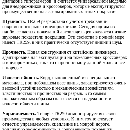
диапазоне типоразмеров, и считается универсальной моделью
для внедорожников и кроссоверов, которые эксплуатируются
преимущественно на асфальтированных типах покрытия.
Шумность.
TR259 разработана с учетом требований
современного рынка внедорожников. Сегодня одним из
наиболее частых пожеланий автовладельцев являются низкие
звуковые показатели покрышек. Эти свойства в полной мере
имеют TR259, в них практически отсутствует лишний шум.
Прочность.
Новая конструкция от китайских инженеров,
адаптирована для эксплуатации на тяжеловесных кроссоверах
и внедорожниках, так что с прочностью у данной модели все
в порядке.
Износостойкость.
Корд, выполненный из специального
материала, при небольшом весе шины, характеризуется очень
высокой устойчивостью к механическим воздействиям,
эластичностью и прочностью на разрыв. Это самым
положительным образом сказывается на надежности и
износостойкости шины.
Управляемость.
Triangle TR259 демонстрирует все свои
преимущества в любых условиях. К ним точно следует
отнести: управляемость, сцепление на мокрой дороге,
топливную экономичность и долговечность покрышки.