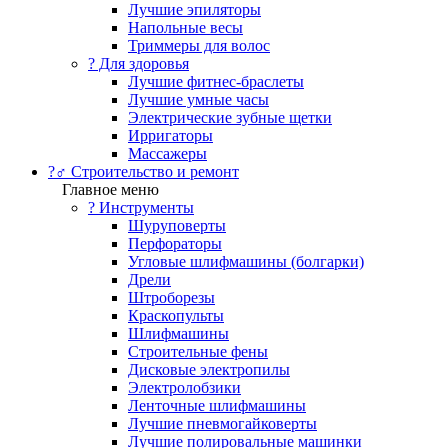
Лучшие эпиляторы
Напольные весы
Триммеры для волос
? Для здоровья
Лучшие фитнес-браслеты
Лучшие умные часы
Электрические зубные щетки
Ирригаторы
Массажеры
?‍♂️ Строительство и ремонт
Главное меню
?️ Инструменты
Шуруповерты
Перфораторы
Угловые шлифмашины (болгарки)
Дрели
Штроборезы
Краскопульты
Шлифмашины
Строительные фены
Дисковые электропилы
Электролобзики
Ленточные шлифмашины
Лучшие пневмогайковерты
Лучшие полировальные машинки