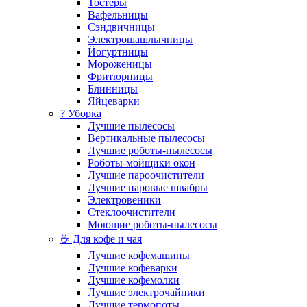
Тостеры
Вафельницы
Сэндвичницы
Электрошашлычницы
Йогуртницы
Мороженицы
Фритюрницы
Блинницы
Яйцеварки
? Уборка
Лучшие пылесосы
Вертикальные пылесосы
Лучшие роботы-пылесосы
Роботы-мойщики окон
Лучшие пароочистители
Лучшие паровые швабры
Электровеники
Стеклоочистители
Моющие роботы-пылесосы
☕ Для кофе и чая
Лучшие кофемашины
Лучшие кофеварки
Лучшие кофемолки
Лучшие электрочайники
Лучшие термопоты