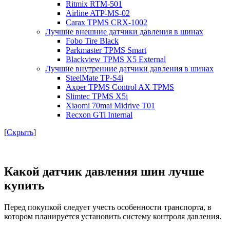
Ritmix RTM-501
Airline ATP-MS-02
Carax TPMS CRX-1002
Лучшие внешние датчики давления в шинах
Fobo Tire Black
Parkmaster TPMS Smart
Blackview TPMS X5 External
Лучшие внутренние датчики давления в шинах
SteelMate TP-S4i
Axper TPMS Control AX TPMS
Slimtec TPMS X5i
Xiaomi 70mai Midrive T01
Recxon GTi Internal
[
Скрыть
]
Какой датчик давления шин лучше
купить
Перед покупкой следует учесть особенности транспорта, в
котором планируется установить систему контроля давления.