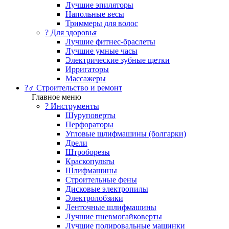
Лучшие эпиляторы
Напольные весы
Триммеры для волос
? Для здоровья
Лучшие фитнес-браслеты
Лучшие умные часы
Электрические зубные щетки
Ирригаторы
Массажеры
?‍♂️ Строительство и ремонт
Главное меню
?️ Инструменты
Шуруповерты
Перфораторы
Угловые шлифмашины (болгарки)
Дрели
Штроборезы
Краскопульты
Шлифмашины
Строительные фены
Дисковые электропилы
Электролобзики
Ленточные шлифмашины
Лучшие пневмогайковерты
Лучшие полировальные машинки