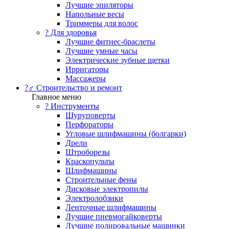
Лучшие эпиляторы
Напольные весы
Триммеры для волос
? Для здоровья
Лучшие фитнес-браслеты
Лучшие умные часы
Электрические зубные щетки
Ирригаторы
Массажеры
?‍♂️ Строительство и ремонт
Главное меню
?️ Инструменты
Шуруповерты
Перфораторы
Угловые шлифмашины (болгарки)
Дрели
Штроборезы
Краскопульты
Шлифмашины
Строительные фены
Дисковые электропилы
Электролобзики
Ленточные шлифмашины
Лучшие пневмогайковерты
Лучшие полировальные машинки