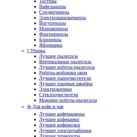
Тостеры
Вафельницы
Сэндвичницы
Электрошашлычницы
Йогуртницы
Мороженицы
Фритюрницы
Блинницы
Яйцеварки
? Уборка
Лучшие пылесосы
Вертикальные пылесосы
Лучшие роботы-пылесосы
Роботы-мойщики окон
Лучшие пароочистители
Лучшие паровые швабры
Электровеники
Стеклоочистители
Моющие роботы-пылесосы
☕ Для кофе и чая
Лучшие кофемашины
Лучшие кофеварки
Лучшие кофемолки
Лучшие электрочайники
Лучшие термопоты