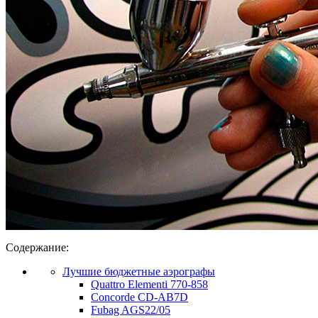
Содержание:
Лучшие бюджетные аэрографы
Quattro Elementi 770-858
Concorde CD-AB7D
Fubag AGS22/05