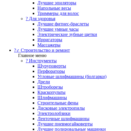
Лучшие эпиляторы
Напольные весы
Триммеры для волос
? Для здоровья
Лучшие фитнес-браслеты
Лучшие умные часы
Электрические зубные щетки
Ирригаторы
Массажеры
?‍♂️ Строительство и ремонт
Главное меню
?️ Инструменты
Шуруповерты
Перфораторы
Угловые шлифмашины (болгарки)
Дрели
Штроборезы
Краскопульты
Шлифмашины
Строительные фены
Дисковые электропилы
Электролобзики
Ленточные шлифмашины
Лучшие пневмогайковерты
Лучшие полировальные машинки