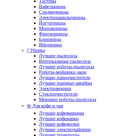
Тостеры
Вафельницы
Сэндвичницы
Электрошашлычницы
Йогуртницы
Мороженицы
Фритюрницы
Блинницы
Яйцеварки
? Уборка
Лучшие пылесосы
Вертикальные пылесосы
Лучшие роботы-пылесосы
Роботы-мойщики окон
Лучшие пароочистители
Лучшие паровые швабры
Электровеники
Стеклоочистители
Моющие роботы-пылесосы
☕ Для кофе и чая
Лучшие кофемашины
Лучшие кофеварки
Лучшие кофемолки
Лучшие электрочайники
Лучшие термопоты