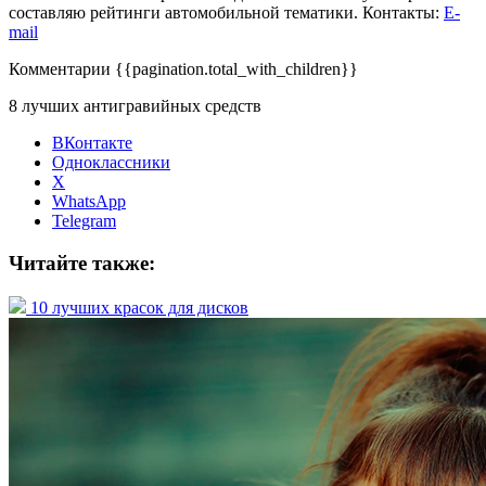
составляю рейтинги автомобильной тематики. Контакты:
E-
mail
Комментарии
{{pagination.total_with_children}}
8 лучших антигравийных средств
ВКонтакте
Одноклассники
X
WhatsApp
Telegram
Читайте также:
10 лучших красок для дисков