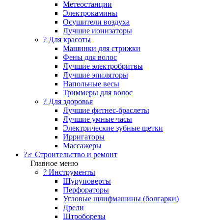
Метеостанции
Электрокамины
Осушители воздуха
Лучшие ионизаторы
? Для красоты
Машинки для стрижки
Фены для волос
Лучшие электробритвы
Лучшие эпиляторы
Напольные весы
Триммеры для волос
? Для здоровья
Лучшие фитнес-браслеты
Лучшие умные часы
Электрические зубные щетки
Ирригаторы
Массажеры
?‍♂️ Строительство и ремонт
Главное меню
?️ Инструменты
Шуруповерты
Перфораторы
Угловые шлифмашины (болгарки)
Дрели
Штроборезы