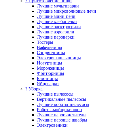
? Приготовление пищи
Лучшие мультиварки
Лучшие микроволновые печи
Лучшие мини-печи
Лучшие хлебопечки
Лучшие электрогрили
Лучшие аэрогрили
Лучшие пароварки
Тостеры
Вафельницы
Сэндвичницы
Электрошашлычницы
Йогуртницы
Мороженицы
Фритюрницы
Блинницы
Яйцеварки
? Уборка
Лучшие пылесосы
Вертикальные пылесосы
Лучшие роботы-пылесосы
Роботы-мойщики окон
Лучшие пароочистители
Лучшие паровые швабры
Электровеники