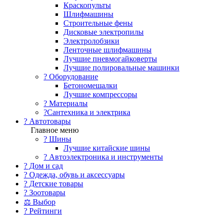
Краскопульты
Шлифмашины
Строительные фены
Дисковые электропилы
Электролобзики
Ленточные шлифмашины
Лучшие пневмогайковерты
Лучшие полировальные машинки
?️ Оборудование
Бетономешалки
Лучшие компрессоры
? Материалы
?Сантехника и электрика
? Автотовары
Главное меню
? Шины
Лучшие китайские шины
? Автоэлектроника и инструменты
? Дом и сад
? Одежда, обувь и аксессуары
? Детские товары
? Зоотовары
⚖ Выбор
? Рейтинги