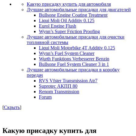
Какую присадку купить для автомобиля
Лучшие автомобильные присадки для двигателей
Bullsone Engine Coating Treatment
Liqui Moli Oil Additiv 0.125
Eurol Engine Flush
Wynn’s Super Friction Proofing
Лучшие автомобильные присадки для очистки
топливной системы
Liqui Moli Motorbike 4T Additiv 0.125
Wynn’s Fuel System Cleaner
Wurth Funktions Verbesserer Benzin
Bullsone Fuel System Cleaner 3 in 1
Лучшие автомобильные присадки в коробку
передач
RVS Vfster Transmission Atr7
Suprotec АКПП 80
Renom Transmission
Forum
[
Скрыть
]
Какую присадку купить для