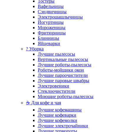
Тостеры
Вафельницы
Сэндвичницы
Электрошашлычницы
Йогуртницы
Мороженицы
Фритюрницы
Блинницы
Яйцеварки
? Уборка
Лучшие пылесосы
Вертикальные пылесосы
Лучшие роботы-пылесосы
Роботы-мойщики окон
Лучшие пароочистители
Лучшие паровые швабры
Электровеники
Стеклоочистители
Моющие роботы-пылесосы
☕ Для кофе и чая
Лучшие кофемашины
Лучшие кофеварки
Лучшие кофемолки
Лучшие электрочайники
Лучшие термопоты