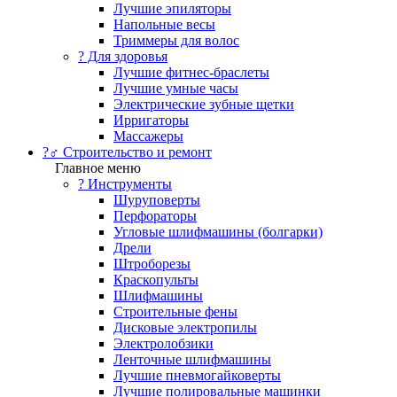
Лучшие эпиляторы
Напольные весы
Триммеры для волос
? Для здоровья
Лучшие фитнес-браслеты
Лучшие умные часы
Электрические зубные щетки
Ирригаторы
Массажеры
?‍♂️ Строительство и ремонт
Главное меню
?️ Инструменты
Шуруповерты
Перфораторы
Угловые шлифмашины (болгарки)
Дрели
Штроборезы
Краскопульты
Шлифмашины
Строительные фены
Дисковые электропилы
Электролобзики
Ленточные шлифмашины
Лучшие пневмогайковерты
Лучшие полировальные машинки