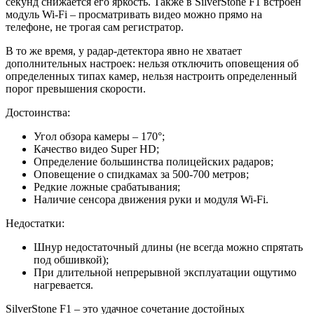
секунд снижается его яркость. Также в SilverStone F1 встроен
модуль Wi-Fi – просматривать видео можно прямо на
телефоне, не трогая сам регистратор.
В то же время, у радар-детектора явно не хватает
дополнительных настроек: нельзя отключить оповещения об
определенных типах камер, нельзя настроить определенный
порог превышения скорости.
Достоинства:
Угол обзора камеры – 170°;
Качество видео Super HD;
Определение большинства полицейских радаров;
Оповещение о спидкамах за 500-700 метров;
Редкие ложные срабатывания;
Наличие сенсора движения руки и модуля Wi-Fi.
Недостатки:
Шнур недостаточный длины (не всегда можно спрятать
под обшивкой);
При длительной непрерывной эксплуатации ощутимо
нагревается.
SilverStone F1 – это удачное сочетание достойных