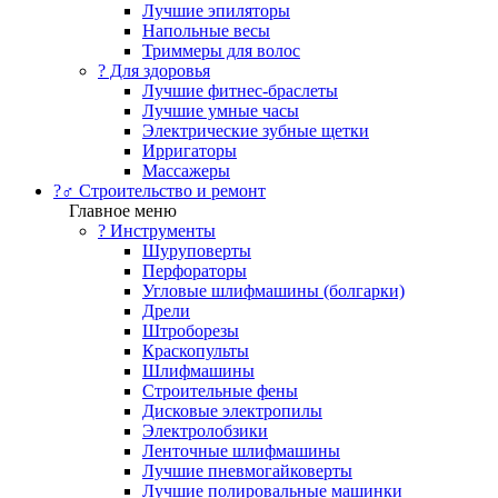
Лучшие эпиляторы
Напольные весы
Триммеры для волос
? Для здоровья
Лучшие фитнес-браслеты
Лучшие умные часы
Электрические зубные щетки
Ирригаторы
Массажеры
?‍♂️ Строительство и ремонт
Главное меню
?️ Инструменты
Шуруповерты
Перфораторы
Угловые шлифмашины (болгарки)
Дрели
Штроборезы
Краскопульты
Шлифмашины
Строительные фены
Дисковые электропилы
Электролобзики
Ленточные шлифмашины
Лучшие пневмогайковерты
Лучшие полировальные машинки