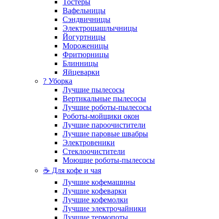
Тостеры
Вафельницы
Сэндвичницы
Электрошашлычницы
Йогуртницы
Мороженицы
Фритюрницы
Блинницы
Яйцеварки
? Уборка
Лучшие пылесосы
Вертикальные пылесосы
Лучшие роботы-пылесосы
Роботы-мойщики окон
Лучшие пароочистители
Лучшие паровые швабры
Электровеники
Стеклоочистители
Моющие роботы-пылесосы
☕ Для кофе и чая
Лучшие кофемашины
Лучшие кофеварки
Лучшие кофемолки
Лучшие электрочайники
Лучшие термопоты