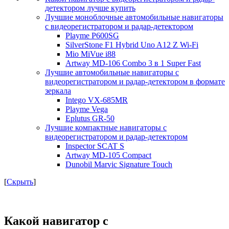
детектором лучше купить
Лучшие моноблочные автомобильные навигаторы
с видеорегистратором и радар-детектором
Playme P600SG
SilverStone F1 Hybrid Uno A12 Z Wi-Fi
Mio MiVue i88
Artway MD-106 Combo 3 в 1 Super Fast
Лучшие автомобильные навигаторы с
видеорегистратором и радар-детектором в формате
зеркала
Intego VX-685MR
Playme Vega
Eplutus GR-50
Лучшие компактные навигаторы с
видеорегистратором и радар-детектором
Inspector SCAT S
Artway MD-105 Compact
Dunobil Marvic Signature Touch
[
Скрыть
]
Какой навигатор с