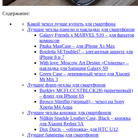
Содержание:
Какой чехол лучше купить для смартфона
Лучшие чехлы-панели и накладки для смартфонов
Galaxy Friends x MARVEL S10 – для фанатов
комиксов
Pitaka MagCase – для iPhone Xs Max
Bouletta SETpublei7 – элегантная защита для
iPhone 8 и 7
With love. Moscow Art Design «Стикеры» –
накладка для Samsung Galaxy S9
Green Case – деревянный чехол для Xiaomi
Mi Mix 3
Лучшие флип-чехлы для смартфонов
Burkley MCFLCCSTBLCK2I6 (коричневый)
– флип для IPhone 6S
Brosco Slimflip (черный) – чехол на Sony
Xperia M4 Aqua
Лучшие чехлы-книжки для смартфонов
Nillkin Sparkle Leather Case, Black – книжка
для Xiaomi Redmi 5A
Dux Ducis – «обложка» для HTC U12
Лучшие бамперы для смартфонов