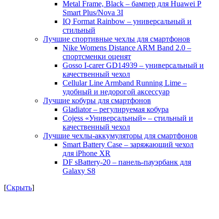
Metal Frame, Black – бампер для Huawei P
Smart Plus/Nova 3I
IQ Format Rainbow – универсальный и
стильный
Лучшие спортивные чехлы для смартфонов
Nike Womens Distance ARM Band 2.0 –
спортсменки оценят
Gosso I-carer GD14939 – универсальный и
качественный чехол
Cellular Line Armband Running Lime –
удобный и недорогой аксессуар
Лучшие кобуры для смартфонов
Gladiator – регулируемая кобура
Cojess «Универсальный» – стильный и
качественный чехол
Лучшие чехлы-аккумуляторы для смартфонов
Smart Battery Case – заряжающий чехол
для iPhone XR
DF sBattery-20 – панель-пауэрбанк для
Galaxy S8
[
Скрыть
]