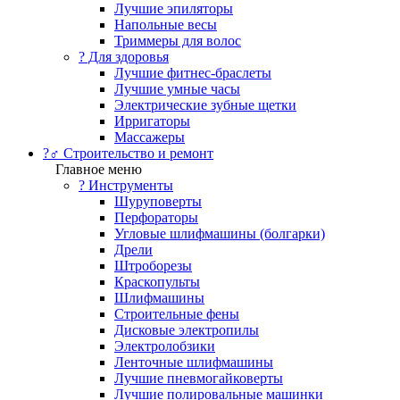
Лучшие эпиляторы
Напольные весы
Триммеры для волос
? Для здоровья
Лучшие фитнес-браслеты
Лучшие умные часы
Электрические зубные щетки
Ирригаторы
Массажеры
?‍♂️ Строительство и ремонт
Главное меню
?️ Инструменты
Шуруповерты
Перфораторы
Угловые шлифмашины (болгарки)
Дрели
Штроборезы
Краскопульты
Шлифмашины
Строительные фены
Дисковые электропилы
Электролобзики
Ленточные шлифмашины
Лучшие пневмогайковерты
Лучшие полировальные машинки