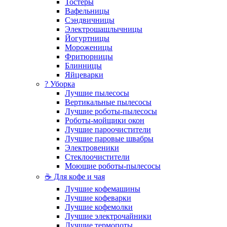
Тостеры
Вафельницы
Сэндвичницы
Электрошашлычницы
Йогуртницы
Мороженицы
Фритюрницы
Блинницы
Яйцеварки
? Уборка
Лучшие пылесосы
Вертикальные пылесосы
Лучшие роботы-пылесосы
Роботы-мойщики окон
Лучшие пароочистители
Лучшие паровые швабры
Электровеники
Стеклоочистители
Моющие роботы-пылесосы
☕ Для кофе и чая
Лучшие кофемашины
Лучшие кофеварки
Лучшие кофемолки
Лучшие электрочайники
Лучшие термопоты