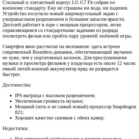
Стильный и элегантный корпус LG G7 Fit собран по
военному стандарту. Ему не страшны ни вода, ни падения.
Устройство получило новый широкоугольный экран с
ультравысоким разрешением и большим запасом яркости.
Дисплей работает в паре с мощным процессором, легко
справляющимся со стандартными задачами из разряда
посмотреть фильм или пройти пару уровней любимой игры.
Смартфон явно рассчитан на меломанов: здесь встроен
современный Boombox-динамик, обеспечивающий звучание
не хуже, чем у портативных колонок. Для прослушивания
музыки и просмотра фильмов у владельца есть около 12 часов:
емкий литий-ионный аккумулятор вряд ли разрядится
быстрее.
Достоинства:
IPS-матрица с высоким разрешением;
Увеличенная громкость музыки;
Мощный (хоть и не самый новый) процессор Snapdragon
821;
Хорошее качество снимков с обеих камер.
Недостатки:
Нет оптической стабилизации и второго модуля в