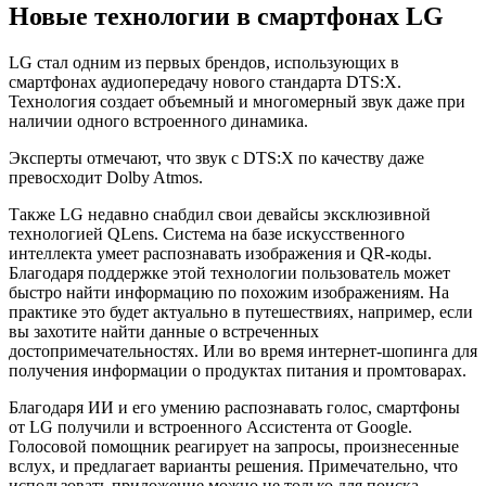
Новые технологии в смартфонах LG
LG стал одним из первых брендов, использующих в
смартфонах аудиопередачу нового стандарта DTS:X.
Технология создает объемный и многомерный звук даже при
наличии одного встроенного динамика.
Эксперты отмечают, что звук с DTS:X по качеству даже
превосходит Dolby Atmos.
Также LG недавно снабдил свои девайсы эксклюзивной
технологией QLens. Система на базе искусственного
интеллекта умеет распознавать изображения и QR-коды.
Благодаря поддержке этой технологии пользователь может
быстро найти информацию по похожим изображениям. На
практике это будет актуально в путешествиях, например, если
вы захотите найти данные о встреченных
достопримечательностях. Или во время интернет-шопинга для
получения информации о продуктах питания и промтоварах.
Благодаря ИИ и его умению распознавать голос, смартфоны
от LG получили и встроенного Ассистента от Google.
Голосовой помощник реагирует на запросы, произнесенные
вслух, и предлагает варианты решения. Примечательно, что
использовать приложение можно не только для поиска