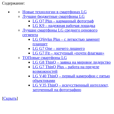
Содержание:
Новые технологии в смартфонах LG
Лучшие бюджетные смартфоны LG
LG Q7 Plus – карманный фотограф
LG K9 – надежная рабочая лошадка
Лучшие смартфоны LG среднего ценового
сегмента
LG QStylus Plus – с легкостью заменит
планшет
LG G7 One – ничего лишнего
LG G7 Fit – доступный «почти флагман»
ТОПовые смартфоны LG
LG G8 ThinQ – заявка на мировое лидерство
LG G7 ThinQ Plus – работа на пределе
возможностей
LG V40 ThinQ – первый камерофон с пятью
объективами
LG V35 ThinQ – искусственный интеллект,
заточенный на фотографию
[
Скрыть
]