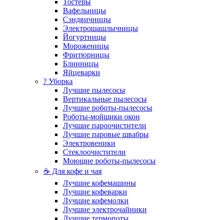
Тостеры
Вафельницы
Сэндвичницы
Электрошашлычницы
Йогуртницы
Мороженицы
Фритюрницы
Блинницы
Яйцеварки
? Уборка
Лучшие пылесосы
Вертикальные пылесосы
Лучшие роботы-пылесосы
Роботы-мойщики окон
Лучшие пароочистители
Лучшие паровые швабры
Электровеники
Стеклоочистители
Моющие роботы-пылесосы
☕ Для кофе и чая
Лучшие кофемашины
Лучшие кофеварки
Лучшие кофемолки
Лучшие электрочайники
Лучшие термопоты