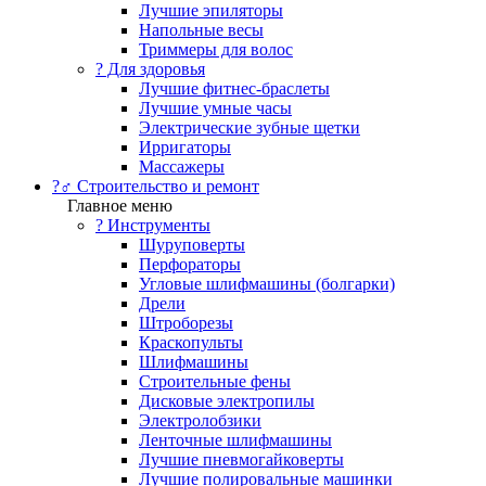
Лучшие эпиляторы
Напольные весы
Триммеры для волос
? Для здоровья
Лучшие фитнес-браслеты
Лучшие умные часы
Электрические зубные щетки
Ирригаторы
Массажеры
?‍♂️ Строительство и ремонт
Главное меню
?️ Инструменты
Шуруповерты
Перфораторы
Угловые шлифмашины (болгарки)
Дрели
Штроборезы
Краскопульты
Шлифмашины
Строительные фены
Дисковые электропилы
Электролобзики
Ленточные шлифмашины
Лучшие пневмогайковерты
Лучшие полировальные машинки