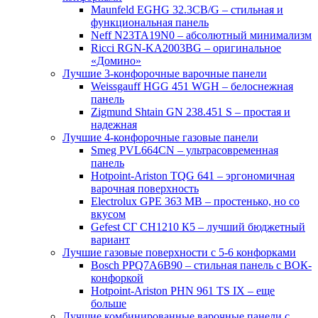
Maunfeld EGHG 32.3CB/G – стильная и
функциональная панель
Neff N23TA19N0 – абсолютный минимализм
Ricci RGN-KA2003BG – оригинальное
«Домино»
Лучшие 3-конфорочные варочные панели
Weissgauff HGG 451 WGH – белоснежная
панель
Zigmund Shtain GN 238.451 S – простая и
надежная
Лучшие 4-конфорочные газовые панели
Smeg PVL664CN – ультрасовременная
панель
Hotpoint-Ariston TQG 641 – эргономичная
варочная поверхность
Electrolux GPE 363 MB – простенько, но со
вкусом
Gefest СГ СН1210 К5 – лучший бюджетный
вариант
Лучшие газовые поверхности с 5-6 конфорками
Bosch PPQ7A6B90 – стильная панель с ВОК-
конфоркой
Hotpoint-Ariston PHN 961 TS IX – еще
больше
Лучшие комбинированные варочные панели с