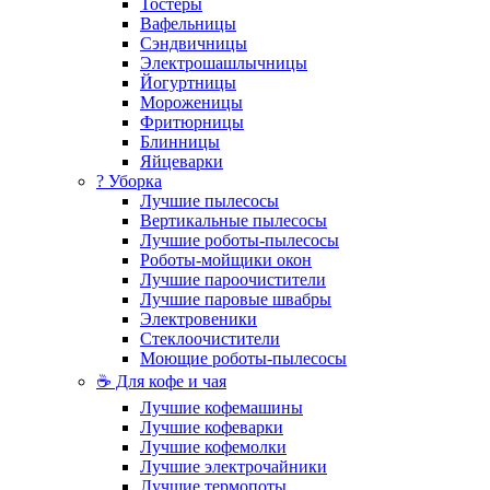
Тостеры
Вафельницы
Сэндвичницы
Электрошашлычницы
Йогуртницы
Мороженицы
Фритюрницы
Блинницы
Яйцеварки
? Уборка
Лучшие пылесосы
Вертикальные пылесосы
Лучшие роботы-пылесосы
Роботы-мойщики окон
Лучшие пароочистители
Лучшие паровые швабры
Электровеники
Стеклоочистители
Моющие роботы-пылесосы
☕ Для кофе и чая
Лучшие кофемашины
Лучшие кофеварки
Лучшие кофемолки
Лучшие электрочайники
Лучшие термопоты