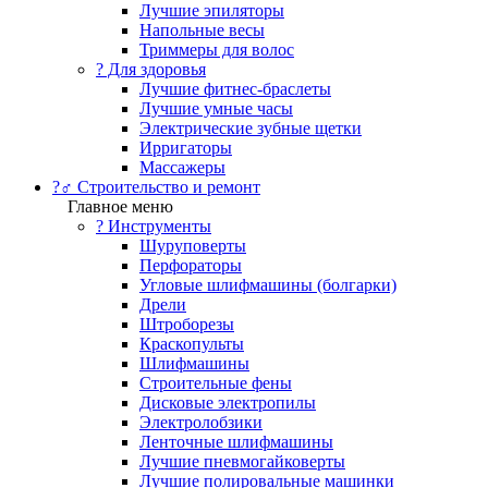
Лучшие эпиляторы
Напольные весы
Триммеры для волос
? Для здоровья
Лучшие фитнес-браслеты
Лучшие умные часы
Электрические зубные щетки
Ирригаторы
Массажеры
?‍♂️ Строительство и ремонт
Главное меню
?️ Инструменты
Шуруповерты
Перфораторы
Угловые шлифмашины (болгарки)
Дрели
Штроборезы
Краскопульты
Шлифмашины
Строительные фены
Дисковые электропилы
Электролобзики
Ленточные шлифмашины
Лучшие пневмогайковерты
Лучшие полировальные машинки