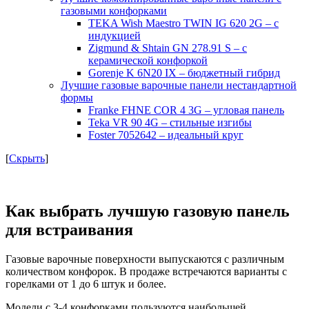
газовыми конфорками
TEKA Wish Maestro TWIN IG 620 2G – с
индукцией
Zigmund & Shtain GN 278.91 S – с
керамической конфоркой
Gorenje K 6N20 IX – бюджетный гибрид
Лучшие газовые варочные панели нестандартной
формы
Franke FHNE COR 4 3G – угловая панель
Teka VR 90 4G – стильные изгибы
Foster 7052642 – идеальный круг
[
Скрыть
]
Как выбрать лучшую газовую панель
для встраивания
Газовые варочные поверхности выпускаются с различным
количеством конфорок. В продаже встречаются варианты с
горелками от 1 до 6 штук и более.
Модели с 3-4 конфорками пользуются наибольшей