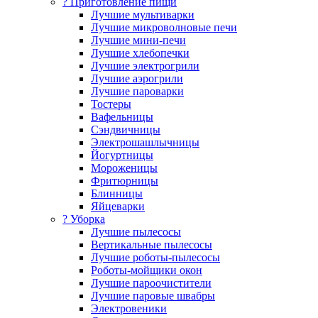
? Приготовление пищи
Лучшие мультиварки
Лучшие микроволновые печи
Лучшие мини-печи
Лучшие хлебопечки
Лучшие электрогрили
Лучшие аэрогрили
Лучшие пароварки
Тостеры
Вафельницы
Сэндвичницы
Электрошашлычницы
Йогуртницы
Мороженицы
Фритюрницы
Блинницы
Яйцеварки
? Уборка
Лучшие пылесосы
Вертикальные пылесосы
Лучшие роботы-пылесосы
Роботы-мойщики окон
Лучшие пароочистители
Лучшие паровые швабры
Электровеники