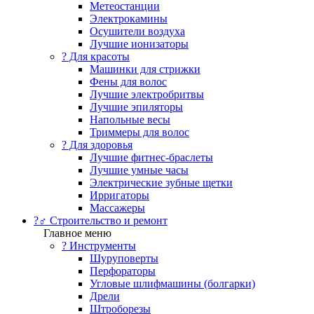
Метеостанции
Электрокамины
Осушители воздуха
Лучшие ионизаторы
? Для красоты
Машинки для стрижки
Фены для волос
Лучшие электробритвы
Лучшие эпиляторы
Напольные весы
Триммеры для волос
? Для здоровья
Лучшие фитнес-браслеты
Лучшие умные часы
Электрические зубные щетки
Ирригаторы
Массажеры
?‍♂️ Строительство и ремонт
Главное меню
?️ Инструменты
Шуруповерты
Перфораторы
Угловые шлифмашины (болгарки)
Дрели
Штроборезы