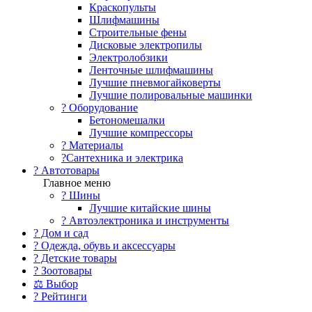
Краскопульты
Шлифмашины
Строительные фены
Дисковые электропилы
Электролобзики
Ленточные шлифмашины
Лучшие пневмогайковерты
Лучшие полировальные машинки
?️ Оборудование
Бетономешалки
Лучшие компрессоры
? Материалы
?Сантехника и электрика
? Автотовары
Главное меню
? Шины
Лучшие китайские шины
? Автоэлектроника и инструменты
? Дом и сад
? Одежда, обувь и аксессуары
? Детские товары
? Зоотовары
⚖ Выбор
? Рейтинги