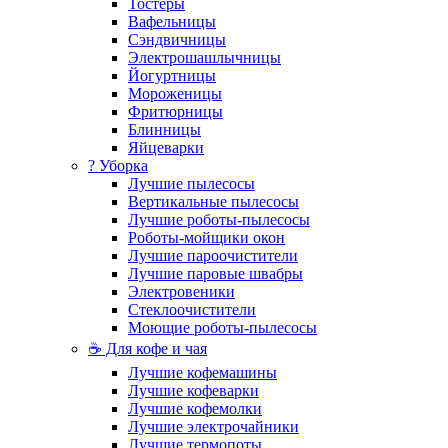
Тостеры
Вафельницы
Сэндвичницы
Электрошашлычницы
Йогуртницы
Мороженицы
Фритюрницы
Блинницы
Яйцеварки
? Уборка
Лучшие пылесосы
Вертикальные пылесосы
Лучшие роботы-пылесосы
Роботы-мойщики окон
Лучшие пароочистители
Лучшие паровые швабры
Электровеники
Стеклоочистители
Моющие роботы-пылесосы
☕ Для кофе и чая
Лучшие кофемашины
Лучшие кофеварки
Лучшие кофемолки
Лучшие электрочайники
Лучшие термопоты