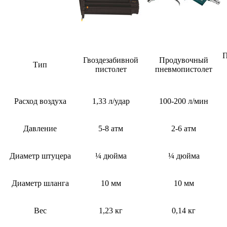
П
Гвоздезабивной
Продувочный
Тип
пистолет
пневмопистолет
Расход воздуха
1,33 л/удар
100-200 л/мин
Давление
5-8 атм
2-6 атм
Диаметр штуцера
¼ дюйма
¼ дюйма
Диаметр шланга
10 мм
10 мм
Вес
1,23 кг
0,14 кг