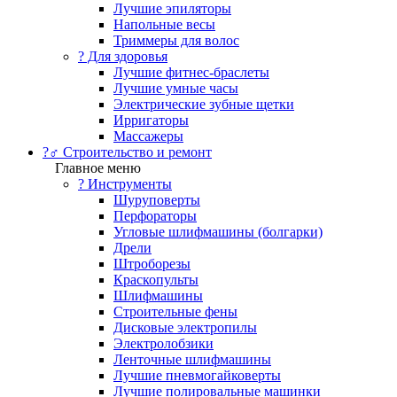
Лучшие эпиляторы
Напольные весы
Триммеры для волос
? Для здоровья
Лучшие фитнес-браслеты
Лучшие умные часы
Электрические зубные щетки
Ирригаторы
Массажеры
?‍♂️ Строительство и ремонт
Главное меню
?️ Инструменты
Шуруповерты
Перфораторы
Угловые шлифмашины (болгарки)
Дрели
Штроборезы
Краскопульты
Шлифмашины
Строительные фены
Дисковые электропилы
Электролобзики
Ленточные шлифмашины
Лучшие пневмогайковерты
Лучшие полировальные машинки