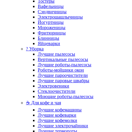
Тостеры
Вафельницы
Сэндвичницы
Электрошашлычницы
Йогуртницы
Мороженицы
Фритюрницы
Блинницы
Яйцеварки
? Уборка
Лучшие пылесосы
Вертикальные пылесосы
Лучшие роботы-пылесосы
Роботы-мойщики окон
Лучшие пароочистители
Лучшие паровые швабры
Электровеники
Стеклоочистители
Моющие роботы-пылесосы
☕ Для кофе и чая
Лучшие кофемашины
Лучшие кофеварки
Лучшие кофемолки
Лучшие электрочайники
Лучшие термопоты