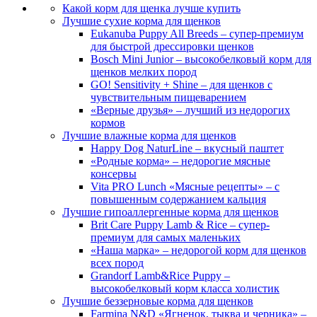
Какой корм для щенка лучше купить
Лучшие сухие корма для щенков
Eukanuba Puppy All Breeds – супер-премиум
для быстрой дрессировки щенков
Bosch Mini Junior – высокобелковый корм для
щенков мелких пород
GO! Sensitivity + Shine – для щенков с
чувствительным пищеварением
«Верные друзья» – лучший из недорогих
кормов
Лучшие влажные корма для щенков
Happy Dog NaturLine – вкусный паштет
«Родные корма» – недорогие мясные
консервы
Vita PRO Lunch «Мясные рецепты» – с
повышенным содержанием кальция
Лучшие гипоаллергенные корма для щенков
Brit Care Puppy Lamb & Rice – супер-
премиум для самых маленьких
«Наша марка» – недорогой корм для щенков
всех пород
Grandorf Lamb&Rice Puppy –
высокобелковый корм класса холистик
Лучшие беззерновые корма для щенков
Farmina N&D «Ягненок, тыква и черника» –