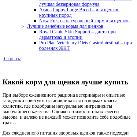
лучшая беззерновая формула
Acana Puppy Large Breed – для щенков
крупных пород
Now Fresh – натуральный корм для щенков
Лучшие лечебные корма для щенков
Royal Canin Skin Support – диета при
дерматозах и атопии
Pro Plan Veterinary Diets Gastrointestinal – при
болезнях ЖКТ
[
Скрыть
]
Какой корм для щенка лучше купить
При выборе ежедневного рациона ветеринары и опытные
заводчики советуют останавливаться на кормах класса
холистик, где подобраны натуральные ингредиенты
высочайшего качества. Однако стоимость таких смесей
высока, и далеко не каждый может позволить себе подобные
траты.
Для ежедневного питания здоровых щенков также подходят