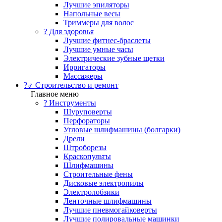
Лучшие эпиляторы
Напольные весы
Триммеры для волос
? Для здоровья
Лучшие фитнес-браслеты
Лучшие умные часы
Электрические зубные щетки
Ирригаторы
Массажеры
?‍♂️ Строительство и ремонт
Главное меню
?️ Инструменты
Шуруповерты
Перфораторы
Угловые шлифмашины (болгарки)
Дрели
Штроборезы
Краскопульты
Шлифмашины
Строительные фены
Дисковые электропилы
Электролобзики
Ленточные шлифмашины
Лучшие пневмогайковерты
Лучшие полировальные машинки