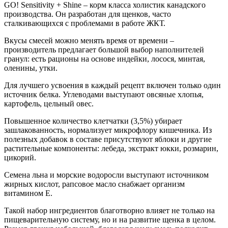
GO! Sensitivity + Shine – корм класса холистик канадского
производства. Он разработан для щенков, часто
сталкивающихся с проблемами в работе ЖКТ.
Вкусы смесей можно менять время от времени –
производитель предлагает большой выбор наполнителей
гранул: есть рационы на основе индейки, лосося, минтая,
оленины, утки.
Для лучшего усвоения в каждый рецепт включен только один
источник белка. Углеводами выступают овсяные хлопья,
картофель, цельный овес.
Повышенное количество клетчатки (3,5%) убирает
зашлакованность, нормализует микрофлору кишечника. Из
полезных добавок в составе присутствуют яблоки и другие
растительные компоненты: лебеда, экстракт юкки, розмарин,
цикорий.
Семена льна и морские водоросли выступают источником
жирных кислот, рапсовое масло снабжает организм
витамином Е.
Такой набор ингредиентов благотворно влияет не только на
пищеварительную систему, но и на развитие щенка в целом.