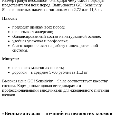
Размер гранул небольшой, благодаря чему смесь подходит
представителям всех пород. Выпускается GO! Sensitivity +
Shine в плотных пакетах с зип-локом по 2,72 или 11,3 кг.
Плюсы:
подходит щенкам всех пород;
не вызывает аллергию;
сбалансированный состав на натуральной основе;
удобная упаковка и расфасовка;
благотворно влияет на работу пищеварительной
системы.
Минусы:
не во всех магазинах он есть;
дорогой – в среднем 5700 рублей за 11,3 кг.
Высокая цена GO! Sensitivity + Shine соответствует качеству
состава. Корм рекомендован ветеринарами и
профессиональными заводчиками для ежедневного питания
щенков.
«Верные друзья» – лучший из недорогих кормов