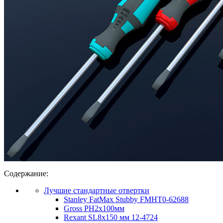
Содержание:
Лучшие стандартные отвертки
Stanley FatMax Stubby FMHT0-62688
Gross PH2x100мм
Rexant SL8x150 мм 12-4724