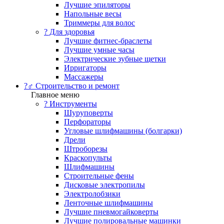
Лучшие эпиляторы
Напольные весы
Триммеры для волос
? Для здоровья
Лучшие фитнес-браслеты
Лучшие умные часы
Электрические зубные щетки
Ирригаторы
Массажеры
?‍♂️ Строительство и ремонт
Главное меню
?️ Инструменты
Шуруповерты
Перфораторы
Угловые шлифмашины (болгарки)
Дрели
Штроборезы
Краскопульты
Шлифмашины
Строительные фены
Дисковые электропилы
Электролобзики
Ленточные шлифмашины
Лучшие пневмогайковерты
Лучшие полировальные машинки