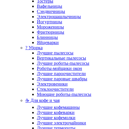
Тостеры
Вафельницы
Сэндвичницы
Электрошашлычницы
Йогуртницы
Мороженицы
Фритюрницы
Блинницы
Яйцеварки
? Уборка
Лучшие пылесосы
Вертикальные пылесосы
Лучшие роботы-пылесосы
Роботы-мойщики окон
Лучшие пароочистители
Лучшие паровые швабры
Электровеники
Стеклоочистители
Моющие роботы-пылесосы
☕ Для кофе и чая
Лучшие кофемашины
Лучшие кофеварки
Лучшие кофемолки
Лучшие электрочайники
Лучшие термопоты