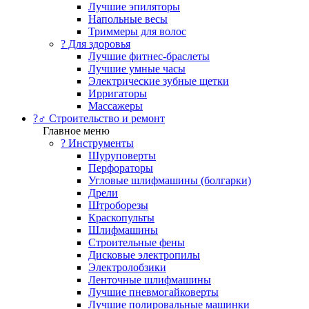
Лучшие эпиляторы
Напольные весы
Триммеры для волос
? Для здоровья
Лучшие фитнес-браслеты
Лучшие умные часы
Электрические зубные щетки
Ирригаторы
Массажеры
?‍♂️ Строительство и ремонт
Главное меню
?️ Инструменты
Шуруповерты
Перфораторы
Угловые шлифмашины (болгарки)
Дрели
Штроборезы
Краскопульты
Шлифмашины
Строительные фены
Дисковые электропилы
Электролобзики
Ленточные шлифмашины
Лучшие пневмогайковерты
Лучшие полировальные машинки