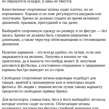
не образуются складки, и швы не тянутся.
Качественные спортивные штаны сидят плотно, но не
пережимают. Хорошо если пояс регулируется шнурком или
липучками. Брюки не должны спадать во время активных
движений, прыжков, приседаний и так далее.
Выбирайте спортивную одежду по размеру и по фигуре — без
запаса. Брюки не должны быть слишком широкими и
длинными, а также чересчур обтягивающими и стесняющими
движения.
Наличие карманов – это всегда удобно, но лучше, если они
закрываются на молнию. Липучки и кнопки не так
практичны, да и выпасть что-нибудь может. К липучкам
цепляются футболки, а постоянное открывание и закрывание
кармана быстро выводит их из строя.
Свободные спортивные штаны-шаровары подойдут для
танцев, занятий в тренажерном зале и некоторых видов
фитнеса. Но людям с лишним весом лучше такому варианту
предпочесть свободные прямые брюки.
Для велоспорта, гимнастики, бега и йоги выбирайте легинсы,
которые плотно сидят на ногах. Облегающие штаны
подчеркнут достоинства фигуры стройной женщины или