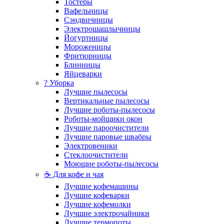
Тостеры
Вафельницы
Сэндвичницы
Электрошашлычницы
Йогуртницы
Мороженицы
Фритюрницы
Блинницы
Яйцеварки
? Уборка
Лучшие пылесосы
Вертикальные пылесосы
Лучшие роботы-пылесосы
Роботы-мойщики окон
Лучшие пароочистители
Лучшие паровые швабры
Электровеники
Стеклоочистители
Моющие роботы-пылесосы
☕ Для кофе и чая
Лучшие кофемашины
Лучшие кофеварки
Лучшие кофемолки
Лучшие электрочайники
Лучшие термопоты