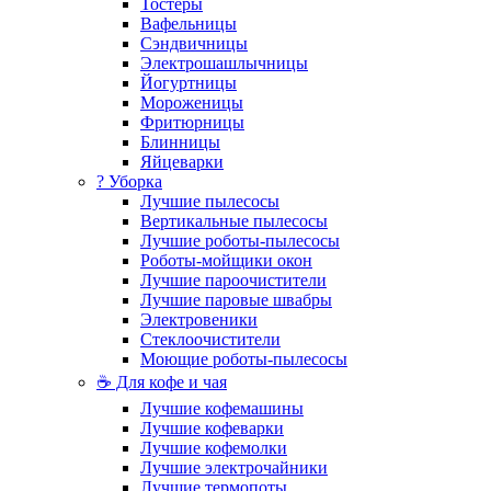
Тостеры
Вафельницы
Сэндвичницы
Электрошашлычницы
Йогуртницы
Мороженицы
Фритюрницы
Блинницы
Яйцеварки
? Уборка
Лучшие пылесосы
Вертикальные пылесосы
Лучшие роботы-пылесосы
Роботы-мойщики окон
Лучшие пароочистители
Лучшие паровые швабры
Электровеники
Стеклоочистители
Моющие роботы-пылесосы
☕ Для кофе и чая
Лучшие кофемашины
Лучшие кофеварки
Лучшие кофемолки
Лучшие электрочайники
Лучшие термопоты