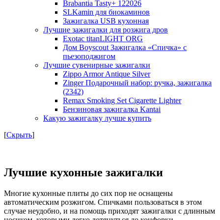
Brabantia Tasty+ 122026
SLKamin для биокаминов
Зажигалка USB кухонная
Лучшие зажигалки для розжига дров
Exotac titanLIGHT ORG
Дом Boyscout Зажигалка «Спичка» с
пьезоподжигом
Лучшие сувенирные зажигалки
Zippo Armor Antique Silver
Zinger Подарочный набор: ручка, зажигалка
(2342)
Remax Smoking Set Cigarette Lighter
Бензиновая зажигалка Kantai
Какую зажигалку лучше купить
[
Скрыть
]
Лучшие кухонные зажигалки
Многие кухонные плиты до сих пор не оснащены
автоматическим розжигом. Спичками пользоваться в этом
случае неудобно, и на помощь приходят зажигалки с длинным
носиком, которыми легко дотянуться до конфорки.