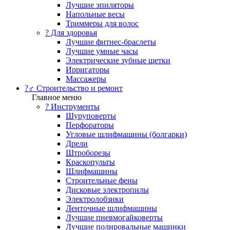
Лучшие эпиляторы
Напольные весы
Триммеры для волос
? Для здоровья
Лучшие фитнес-браслеты
Лучшие умные часы
Электрические зубные щетки
Ирригаторы
Массажеры
?‍♂️ Строительство и ремонт
Главное меню
?️ Инструменты
Шуруповерты
Перфораторы
Угловые шлифмашины (болгарки)
Дрели
Штроборезы
Краскопульты
Шлифмашины
Строительные фены
Дисковые электропилы
Электролобзики
Ленточные шлифмашины
Лучшие пневмогайковерты
Лучшие полировальные машинки