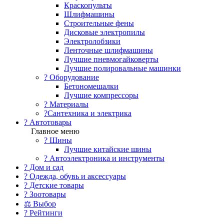
Краскопульты
Шлифмашины
Строительные фены
Дисковые электропилы
Электролобзики
Ленточные шлифмашины
Лучшие пневмогайковерты
Лучшие полировальные машинки
?️ Оборудование
Бетономешалки
Лучшие компрессоры
? Материалы
?Сантехника и электрика
? Автотовары
Главное меню
? Шины
Лучшие китайские шины
? Автоэлектроника и инструменты
? Дом и сад
? Одежда, обувь и аксессуары
? Детские товары
? Зоотовары
⚖ Выбор
? Рейтинги