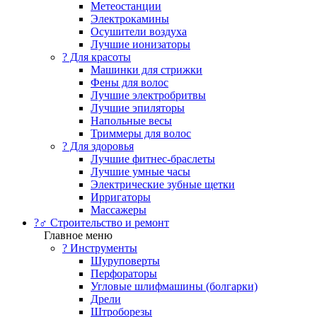
Метеостанции
Электрокамины
Осушители воздуха
Лучшие ионизаторы
? Для красоты
Машинки для стрижки
Фены для волос
Лучшие электробритвы
Лучшие эпиляторы
Напольные весы
Триммеры для волос
? Для здоровья
Лучшие фитнес-браслеты
Лучшие умные часы
Электрические зубные щетки
Ирригаторы
Массажеры
?‍♂️ Строительство и ремонт
Главное меню
?️ Инструменты
Шуруповерты
Перфораторы
Угловые шлифмашины (болгарки)
Дрели
Штроборезы