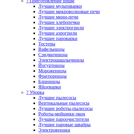
? Приготовление пищи
Лучшие мультиварки
Лучшие микроволновые печи
Лучшие мини-печи
Лучшие хлебопечки
Лучшие электрогрили
Лучшие аэрогрили
Лучшие пароварки
Тостеры
Вафельницы
Сэндвичницы
Электрошашлычницы
Йогуртницы
Мороженицы
Фритюрницы
Блинницы
Яйцеварки
? Уборка
Лучшие пылесосы
Вертикальные пылесосы
Лучшие роботы-пылесосы
Роботы-мойщики окон
Лучшие пароочистители
Лучшие паровые швабры
Электровеники