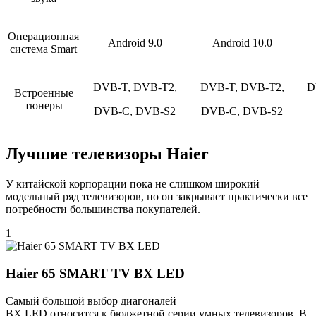
Операционная
Android 9.0
Android 10.0
система Smart
DVB-T, DVB-T2,
DVB-T, DVB-T2,
D
Встроенные
тюнеры
DVB-C, DVB-S2
DVB-C, DVB-S2
Лучшие телевизоры Haier
У китайской корпорации пока не слишком широкий
модельный ряд телевизоров, но он закрывает практически все
потребности большинства покупателей.
1
Haier 65 SMART TV BX LED
Самый большой выбор диагоналей
BX LED относится к бюджетной серии умных телевизоров. В