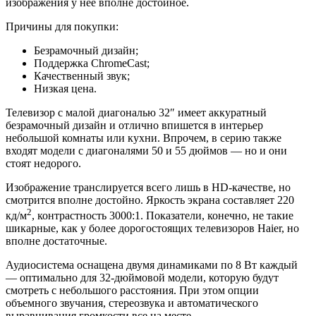
изображения у нее вполне достойное.
Причины для покупки:
Безрамочный дизайн;
Поддержка ChromeCast;
Качественный звук;
Низкая цена.
Телевизор с малой диагональю 32″ имеет аккуратный
безрамочный дизайн и отлично впишется в интерьер
небольшой комнаты или кухни. Впрочем, в серию также
входят модели с диагоналями 50 и 55 дюймов — но и они
стоят недорого.
Изображение транслируется всего лишь в HD-качестве, но
смотрится вполне достойно. Яркость экрана составляет 220
2
кд/м
, контрастность 3000:1. Показатели, конечно, не такие
шикарные, как у более дорогостоящих телевизоров Haier, но
вполне достаточные.
Аудиосистема оснащена двумя динамиками по 8 Вт каждый
— оптимально для 32-дюймовой модели, которую будут
смотреть с небольшого расстояния. При этом опции
объемного звучания, стереозвука и автоматического
выравнивания громкости все на месте.