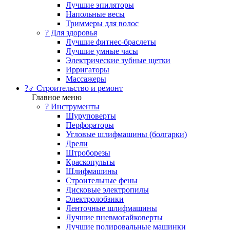
Лучшие эпиляторы
Напольные весы
Триммеры для волос
? Для здоровья
Лучшие фитнес-браслеты
Лучшие умные часы
Электрические зубные щетки
Ирригаторы
Массажеры
?‍♂️ Строительство и ремонт
Главное меню
?️ Инструменты
Шуруповерты
Перфораторы
Угловые шлифмашины (болгарки)
Дрели
Штроборезы
Краскопульты
Шлифмашины
Строительные фены
Дисковые электропилы
Электролобзики
Ленточные шлифмашины
Лучшие пневмогайковерты
Лучшие полировальные машинки