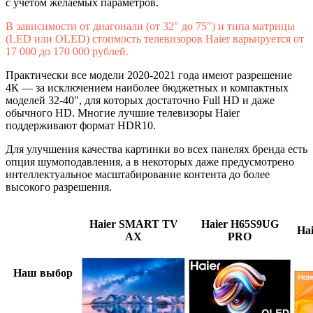
с учетом желаемых параметров.
В зависимости от диагонали (от 32″ до 75″) и типа матрицы
(LED или OLED) стоимость телевизоров Haier варьируется от
17 000 до 170 000 рублей.
Практически все модели 2020-2021 года имеют разрешение
4К — за исключением наиболее бюджетных и компактных
моделей 32-40″, для которых достаточно Full HD и даже
обычного HD. Многие лучшие телевизоры Haier
поддерживают формат HDR10.
Для улучшения качества картинки во всех панелях бренда есть
опция шумоподавления, а в некоторых даже предусмотрено
интеллектуальное масштабирование контента до более
высокого разрешения.
Haier SMART TV
Haier H65S9UG
Ha
AX
PRO
Наш выбор