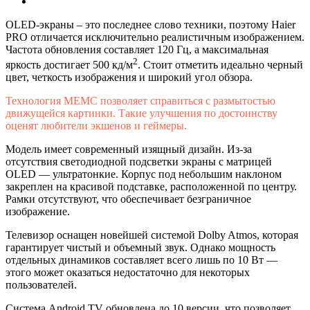
OLED-экраны – это последнее слово техники, поэтому Haier
PRO отличается исключительно реалистичным изображением.
Частота обновления составляет 120 Гц, а максимальная
2
яркость достигает 500 кд/м
. Стоит отметить идеально черный
цвет, четкость изображения и широкий угол обзора.
Технология MEMC позволяет справиться с размытостью
движущейся картинки. Такие улучшения по достоинству
оценят любители экшенов и геймеры.
Модель имеет современный изящный дизайн. Из-за
отсутствия светодиодной подсветки экраны с матрицей
OLED — ультратонкие. Корпус под небольшим наклоном
закреплен на красивой подставке, расположенной по центру.
Рамки отсутствуют, что обеспечивает безграничное
изображение.
Телевизор оснащен новейшей системой Dolby Atmos, которая
гарантирует чистый и объемный звук. Однако мощность
отдельных динамиков составляет всего лишь по 10 Вт —
этого может оказаться недостаточно для некоторых
пользователей.
Система Android TV обновлена до 10 версии, что позволяет