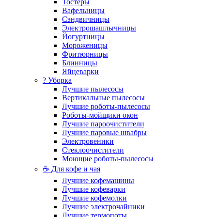
Тостеры
Вафельницы
Сэндвичницы
Электрошашлычницы
Йогуртницы
Мороженицы
Фритюрницы
Блинницы
Яйцеварки
? Уборка
Лучшие пылесосы
Вертикальные пылесосы
Лучшие роботы-пылесосы
Роботы-мойщики окон
Лучшие пароочистители
Лучшие паровые швабры
Электровеники
Стеклоочистители
Моющие роботы-пылесосы
☕ Для кофе и чая
Лучшие кофемашины
Лучшие кофеварки
Лучшие кофемолки
Лучшие электрочайники
Лучшие термопоты