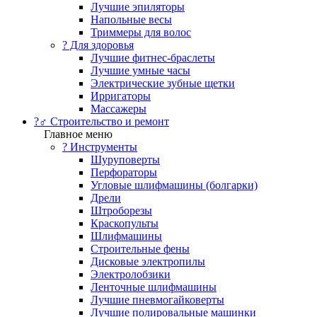
Лучшие эпиляторы
Напольные весы
Триммеры для волос
? Для здоровья
Лучшие фитнес-браслеты
Лучшие умные часы
Электрические зубные щетки
Ирригаторы
Массажеры
?‍♂️ Строительство и ремонт
Главное меню
?️ Инструменты
Шуруповерты
Перфораторы
Угловые шлифмашины (болгарки)
Дрели
Штроборезы
Краскопульты
Шлифмашины
Строительные фены
Дисковые электропилы
Электролобзики
Ленточные шлифмашины
Лучшие пневмогайковерты
Лучшие полировальные машинки