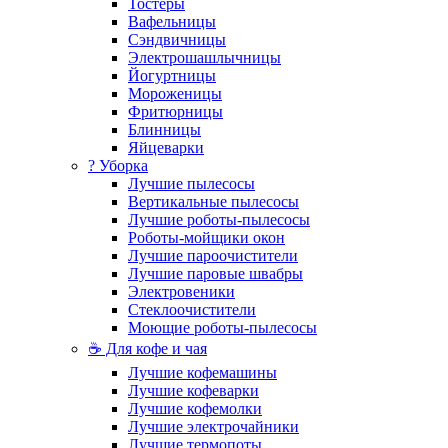
Тостеры
Вафельницы
Сэндвичницы
Электрошашлычницы
Йогуртницы
Мороженицы
Фритюрницы
Блинницы
Яйцеварки
? Уборка
Лучшие пылесосы
Вертикальные пылесосы
Лучшие роботы-пылесосы
Роботы-мойщики окон
Лучшие пароочистители
Лучшие паровые швабры
Электровеники
Стеклоочистители
Моющие роботы-пылесосы
☕ Для кофе и чая
Лучшие кофемашины
Лучшие кофеварки
Лучшие кофемолки
Лучшие электрочайники
Лучшие термопоты