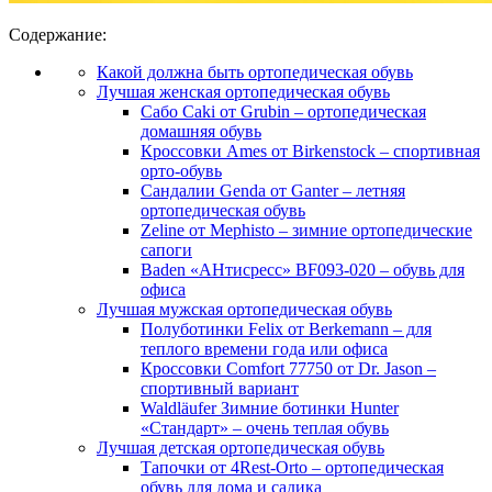
Содержание:
Какой должна быть ортопедическая обувь
Лучшая женская ортопедическая обувь
Сабо Caki от Grubin – ортопедическая
домашняя обувь
Кроссовки Ames от Birkenstock – спортивная
орто-обувь
Сандалии Genda от Ganter – летняя
ортопедическая обувь
Zeline от Mephisto – зимние ортопедические
сапоги
Baden «АНтисресс» BF093-020 – обувь для
офиса
Лучшая мужская ортопедическая обувь
Полуботинки Felix от Berkemann – для
теплого времени года или офиса
Кроссовки Comfort 77750 от Dr. Jason –
спортивный вариант
Waldläufer Зимние ботинки Hunter
«Стандарт» – очень теплая обувь
Лучшая детская ортопедическая обувь
Тапочки от 4Rest-Orto – ортопедическая
обувь для дома и садика