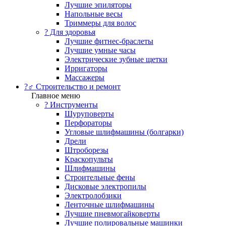
Лучшие эпиляторы
Напольные весы
Триммеры для волос
? Для здоровья
Лучшие фитнес-браслеты
Лучшие умные часы
Электрические зубные щетки
Ирригаторы
Массажеры
?‍♂️ Строительство и ремонт
Главное меню
?️ Инструменты
Шуруповерты
Перфораторы
Угловые шлифмашины (болгарки)
Дрели
Штроборезы
Краскопульты
Шлифмашины
Строительные фены
Дисковые электропилы
Электролобзики
Ленточные шлифмашины
Лучшие пневмогайковерты
Лучшие полировальные машинки