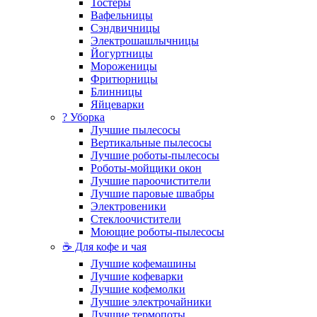
Тостеры
Вафельницы
Сэндвичницы
Электрошашлычницы
Йогуртницы
Мороженицы
Фритюрницы
Блинницы
Яйцеварки
? Уборка
Лучшие пылесосы
Вертикальные пылесосы
Лучшие роботы-пылесосы
Роботы-мойщики окон
Лучшие пароочистители
Лучшие паровые швабры
Электровеники
Стеклоочистители
Моющие роботы-пылесосы
☕ Для кофе и чая
Лучшие кофемашины
Лучшие кофеварки
Лучшие кофемолки
Лучшие электрочайники
Лучшие термопоты