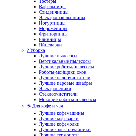
Тостеры
Вафельницы
Сэндвичницы
Электрошашлычницы
Йогуртницы
Мороженицы
Фритюрницы
Блинницы
Яйцеварки
? Уборка
Лучшие пылесосы
Вертикальные пылесосы
Лучшие роботы-пылесосы
Роботы-мойщики окон
Лучшие пароочистители
Лучшие паровые швабры
Электровеники
Стеклоочистители
Моющие роботы-пылесосы
☕ Для кофе и чая
Лучшие кофемашины
Лучшие кофеварки
Лучшие кофемолки
Лучшие электрочайники
Лучшие термопоты