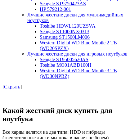
Seagate ST9750423AS
HP 579212-001
Лучшие жесткие диски для мультимедийных
ноутбуков
Toshiba HDWL120UZSVA
Seagate ST1000NX0313
Samsung ST1500LM006
Western Digital WD Blue Mobile 2 TB
(WD20SPZX)
Лучшие жесткие диски для игровых ноутбуков
Seagate ST95005620AS
Toshiba MQ01ABD100H
Western Digital WD Blue Mobile 3 TB
(WD30NPRZ)
[
Скрыть
]
Какой жесткий диск купить для
ноутбука
Все харды делятся на два типа: HDD и гибриды
(твердотельные диски мы пока в расчет не берем).