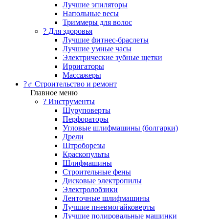
Лучшие эпиляторы
Напольные весы
Триммеры для волос
? Для здоровья
Лучшие фитнес-браслеты
Лучшие умные часы
Электрические зубные щетки
Ирригаторы
Массажеры
?‍♂️ Строительство и ремонт
Главное меню
?️ Инструменты
Шуруповерты
Перфораторы
Угловые шлифмашины (болгарки)
Дрели
Штроборезы
Краскопульты
Шлифмашины
Строительные фены
Дисковые электропилы
Электролобзики
Ленточные шлифмашины
Лучшие пневмогайковерты
Лучшие полировальные машинки